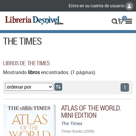
Entre en su cuenta de usuario
0
THE TIMES
LIBROS DE: THE TIMES
Mostrando
libros
encontrados. (1 páginas).
1
ATLAS OF THE WORLD.
MINI EDITION
The Times
Times Books (2006)