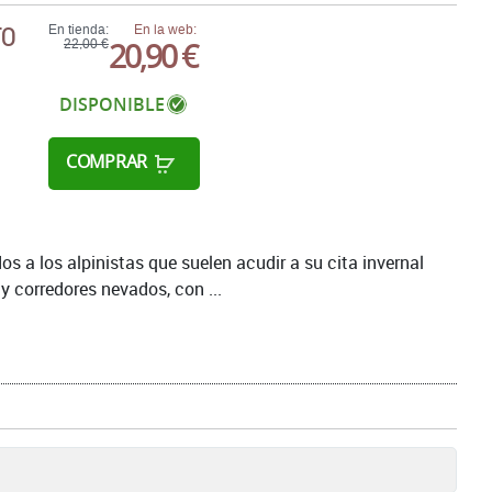
TO
En tienda:
En la web:
20,90 €
22,00 €
DISPONIBLE
COMPRAR
os a los alpinistas que suelen acudir a su cita invernal
y corredores nevados, con ...