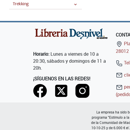
Trekking
CONT
Pla
28012 
Horario:
Lunes a viernes de 10 a
20:30, sábados y domingos de 11 a
Tel
20h.
cli
¡SÍGUENOS EN LAS REDES!
ped
(pedido
La empresa ha sido be
programa "Estímulo a la
de la Comunidad de Madri
10-10-25 y de 6.000 € el