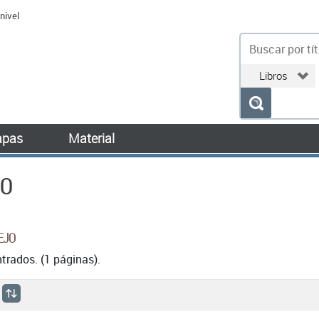
nivel
bu
pas
Material
JO
EJO
rados. (1 páginas).