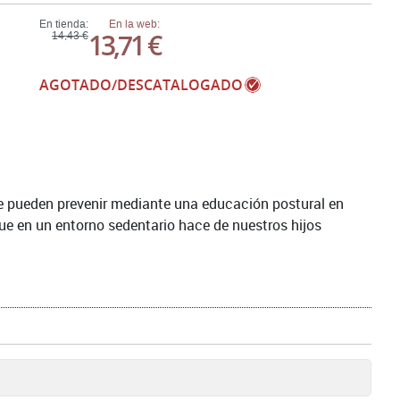
En tienda:
En la web:
13,71 €
14,43 €
AGOTADO/DESCATALOGADO
se pueden prevenir mediante una educación postural en
que en un entorno sedentario hace de nuestros hijos