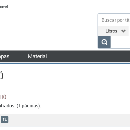
nivel
bu
pas
Material
Ó
NTÓ
rados. (1 páginas).