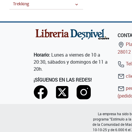
Trekking
CONT
Pla
28012 
Horario:
Lunes a viernes de 10 a
20:30, sábados y domingos de 11 a
Tel
20h.
cli
¡SÍGUENOS EN LAS REDES!
ped
(pedido
La empresa ha sido be
programa "Estímulo a la
de la Comunidad de Madri
10-10-25 y de 6.000 € el