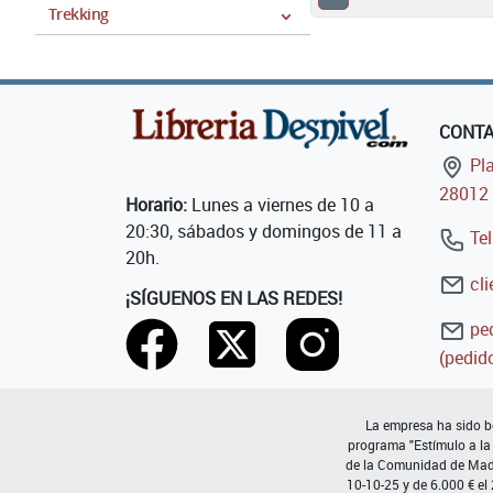
Trekking
CONT
Pla
28012 
Horario:
Lunes a viernes de 10 a
20:30, sábados y domingos de 11 a
Tel
20h.
cli
¡SÍGUENOS EN LAS REDES!
ped
(pedido
La empresa ha sido be
programa "Estímulo a la
de la Comunidad de Madri
10-10-25 y de 6.000 € el