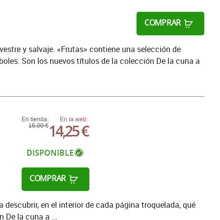
COMPRAR
estre y salvaje. «Frutas» contiene una selección de
oles. Son los nuevos títulos de la colección De la cuna a
En tienda:
En la web:
14,25 €
15,00 €
DISPONIBLE
COMPRAR
 descubrir, en el interior de cada página troquelada, qué
 De la cuna a ...