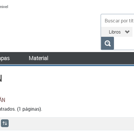
nivel
bu
pas
Material
N
LÁN
rados. (1 páginas).