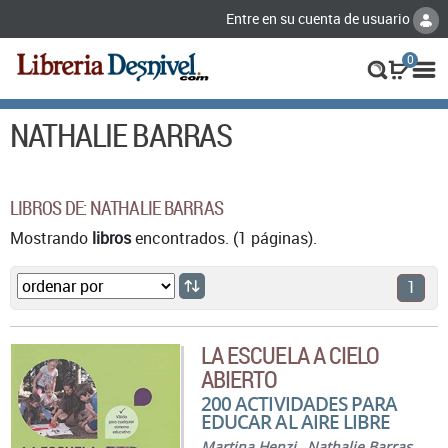
Entre en su cuenta de usuario
0
NATHALIE BARRAS
LIBROS DE: NATHALIE BARRAS
Mostrando
libros
encontrados. (1 páginas).
1
LA ESCUELA A CIELO
ABIERTO
200 ACTIVIDADES PARA
EDUCAR AL AIRE LIBRE
Martina Henzi
,
Nathalie Barras
,