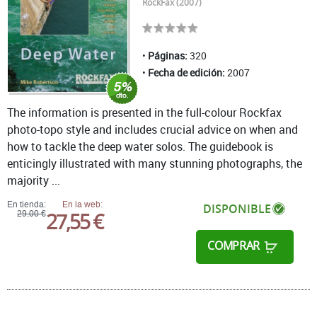
RockFax (2007)
Páginas:
320
Fecha de edición:
2007
The information is presented in the full-colour Rockfax
photo-topo style and includes crucial advice on when and
how to tackle the deep water solos. The guidebook is
enticingly illustrated with many stunning photographs, the
majority ...
En tienda:
En la web:
DISPONIBLE
27,55 €
29,00 €
COMPRAR