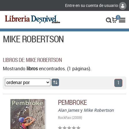
Entre en su cuenta de usuario
0
MIKE ROBERTSON
LIBROS DE: MIKE ROBERTSON
Mostrando
libros
encontrados. (1 páginas).
1
PEMBROKE
Alan James
y
Mike Robertson
RockFax (2009)