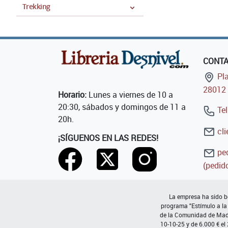
Trekking
CONT
Pla
28012 
Horario:
Lunes a viernes de 10 a
20:30, sábados y domingos de 11 a
Tel
20h.
cli
¡SÍGUENOS EN LAS REDES!
ped
(pedido
La empresa ha sido be
programa "Estímulo a la
de la Comunidad de Madri
10-10-25 y de 6.000 € el