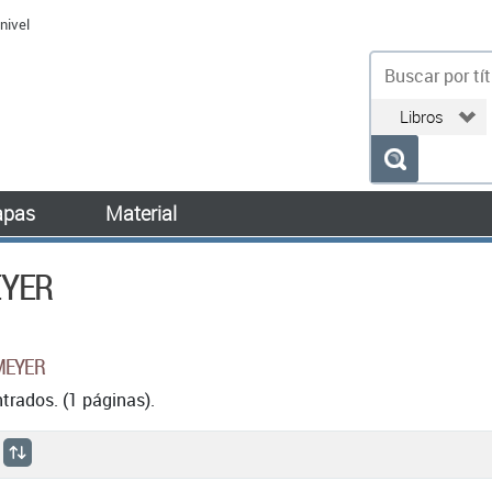
nivel
bu
pas
Material
EYER
MEYER
rados. (1 páginas).