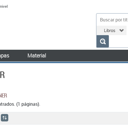
nivel
bu
pas
Material
ER
NER
rados. (1 páginas).