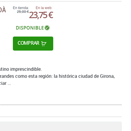
DÀ
En tienda:
En la web:
23,75 €
25,00 €
DISPONIBLE
COMPRAR
tino imprescindible.
randes como esta región: la histórica ciudad de Girona,
ar ...