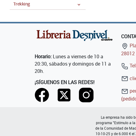
Trekking
CONT
Pla
28012 
Horario:
Lunes a viernes de 10 a
20:30, sábados y domingos de 11 a
Tel
20h.
cli
¡SÍGUENOS EN LAS REDES!
ped
(pedido
La empresa ha sido be
programa "Estímulo a la
de la Comunidad de Madri
10-10-25 y de 6.000 € el