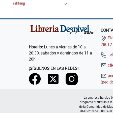
Trekking
CONT
Pla
28012 
Horario:
Lunes a viernes de 10 a
20:30, sábados y domingos de 11 a
Tel
20h.
cli
¡SÍGUENOS EN LAS REDES!
ped
(pedido
La empresa ha sido be
programa "Estímulo a la
de la Comunidad de Madri
10-10-25 y de 6.000 € el