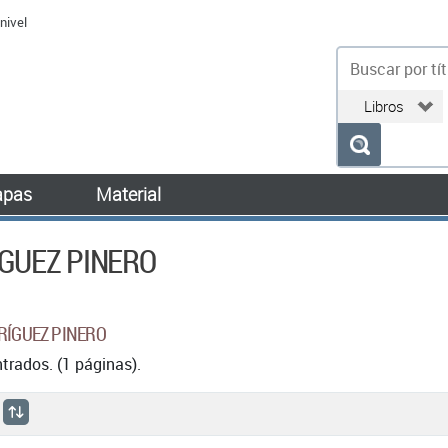
nivel
bu
pas
Material
ÍGUEZ PINERO
DRÍGUEZ PINERO
rados. (1 páginas).