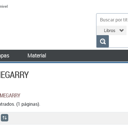
nivel
bu
pas
Material
MEGARRY
A MEGARRY
rados. (1 páginas).