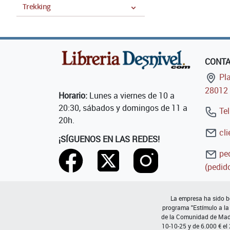
Trekking
CONT
Pla
28012 
Horario:
Lunes a viernes de 10 a
20:30, sábados y domingos de 11 a
Tel
20h.
cli
¡SÍGUENOS EN LAS REDES!
ped
(pedido
La empresa ha sido be
programa "Estímulo a la
de la Comunidad de Madri
10-10-25 y de 6.000 € el