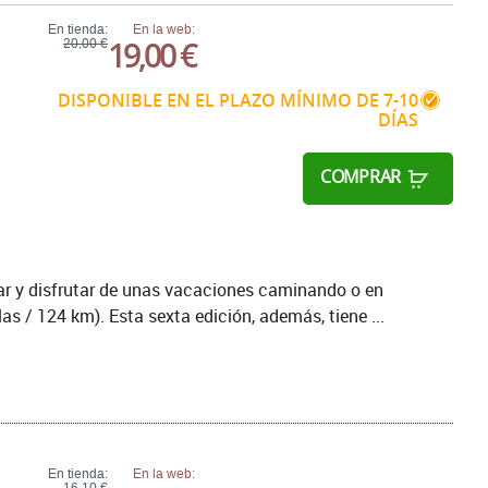
En tienda:
En la web:
19,00 €
20,00 €
DISPONIBLE EN EL PLAZO MÍNIMO DE 7-10
DÍAS
COMPRAR
car y disfrutar de unas vacaciones caminando o en
las / 124 km). Esta sexta edición, además, tiene ...
En tienda:
En la web:
16,10 €