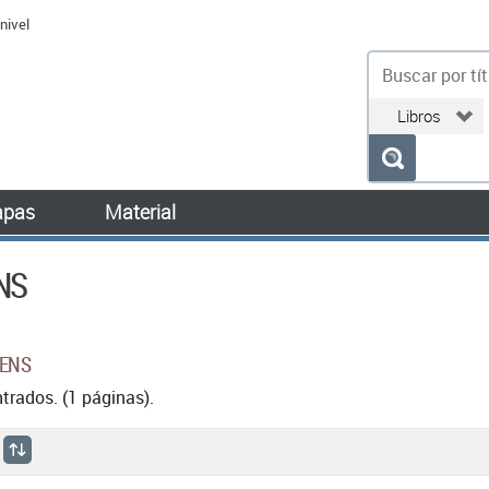
nivel
bu
pas
Material
NS
CENS
rados. (1 páginas).