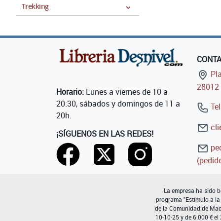
Trekking
CONT
Pla
28012 
Horario:
Lunes a viernes de 10 a
20:30, sábados y domingos de 11 a
Tel
20h.
cli
¡SÍGUENOS EN LAS REDES!
ped
(pedido
La empresa ha sido be
programa "Estímulo a la
de la Comunidad de Madri
10-10-25 y de 6.000 € el