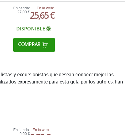
En tienda:
En la web:
25,65 €
27,00 €
DISPONIBLE
COMPRAR
alistas y excursionistas que desean conocer mejor las
ealizados expresamente para esta guía por los autores, han
En tienda:
En la web:
9,00 €