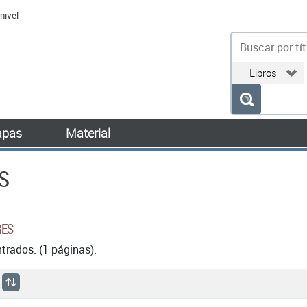
nivel
bu
pas
Material
S
RES
rados. (1 páginas).