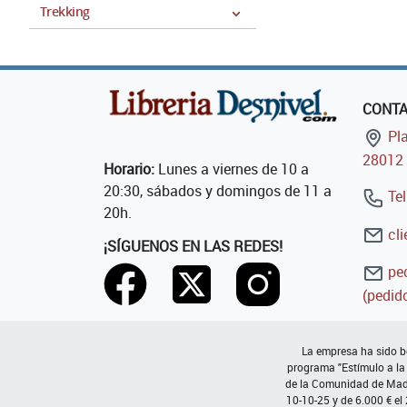
Trekking
CONT
Pla
28012 
Horario:
Lunes a viernes de 10 a
20:30, sábados y domingos de 11 a
Tel
20h.
cli
¡SÍGUENOS EN LAS REDES!
ped
(pedido
La empresa ha sido be
programa "Estímulo a la
de la Comunidad de Madri
10-10-25 y de 6.000 € el