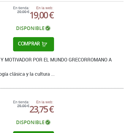
En tienda:
En la web:
19,00 €
20,00 €
DISPONIBLE
COMPRAR
AL Y MOTIVADOR POR EL MUNDO GRECORROMANO A
gía clásica y la cultura ...
En tienda:
En la web:
23,75 €
25,00 €
DISPONIBLE