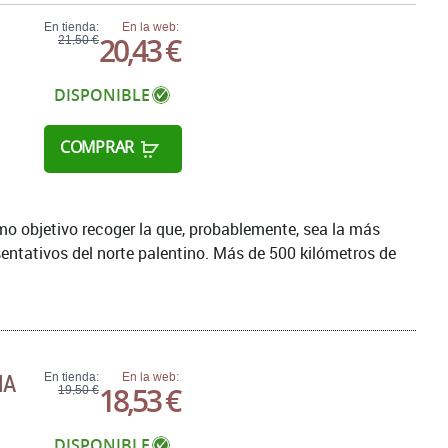
En tienda:
En la web:
20,43 €
21,50 €
DISPONIBLE
COMPRAR
o objetivo recoger la que, probablemente, sea la más
entativos del norte palentino. Más de 500 kilómetros de
ÑA
En tienda:
En la web:
18,53 €
19,50 €
DISPONIBLE