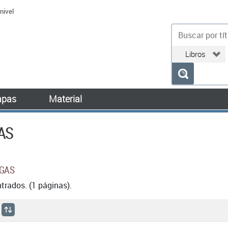
nivel
bu
pas
Material
AS
EGAS
rados. (1 páginas).