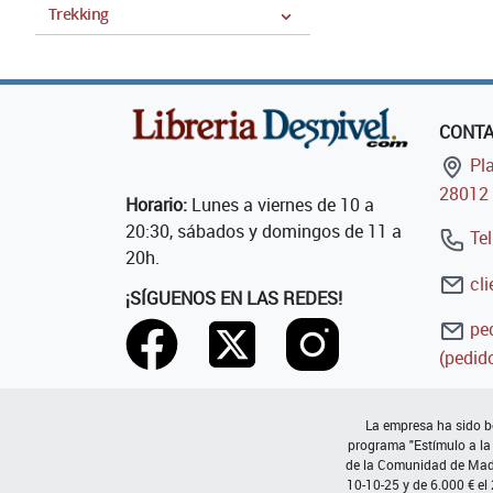
Trekking
CONT
Pla
28012 
Horario:
Lunes a viernes de 10 a
20:30, sábados y domingos de 11 a
Tel
20h.
cli
¡SÍGUENOS EN LAS REDES!
ped
(pedido
La empresa ha sido be
programa "Estímulo a la
de la Comunidad de Madri
10-10-25 y de 6.000 € el