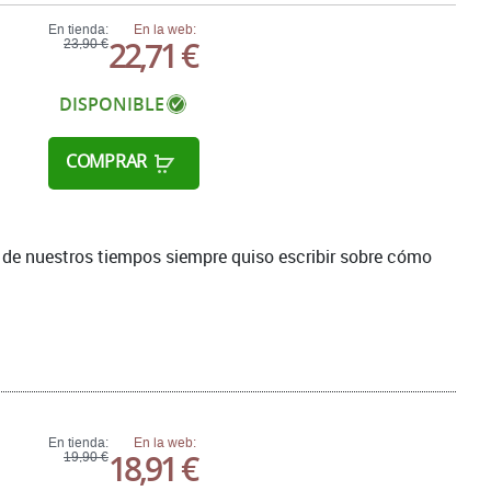
En tienda:
En la web:
22,71 €
23,90 €
DISPONIBLE
COMPRAR
al de nuestros tiempos siempre quiso escribir sobre cómo
En tienda:
En la web:
18,91 €
19,90 €