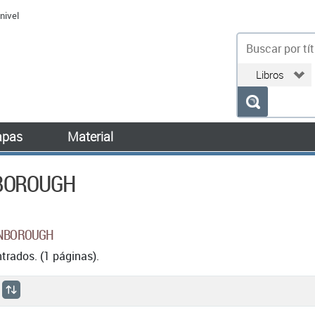
nivel
bu
pas
Material
NBOROUGH
TENBOROUGH
rados. (1 páginas).