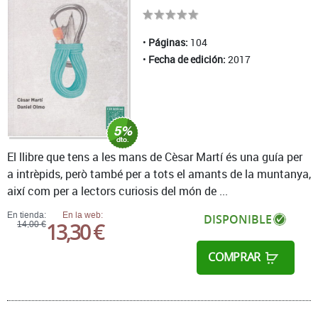
Páginas:
104
Fecha de edición:
2017
El llibre que tens a les mans de Cèsar Martí és una guía per
a intrèpids, però també per a tots el amants de la muntanya,
així com per a lectors curiosis del món de ...
En tienda:
En la web:
DISPONIBLE
13,30 €
14,00 €
COMPRAR