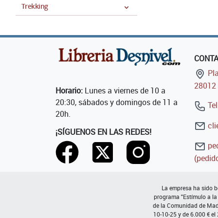
Trekking
CONT
Pla
28012 
Horario:
Lunes a viernes de 10 a
20:30, sábados y domingos de 11 a
Tel
20h.
cli
¡SÍGUENOS EN LAS REDES!
ped
(pedido
La empresa ha sido be
programa "Estímulo a la
de la Comunidad de Madri
10-10-25 y de 6.000 € el