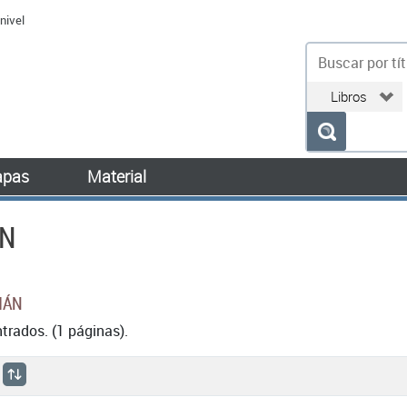
nivel
bu
pas
Material
N
MÁN
rados. (1 páginas).