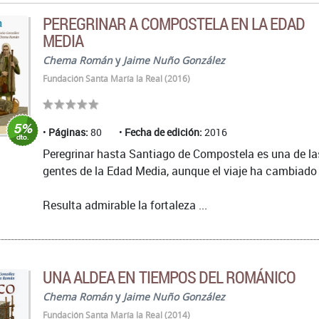
PEREGRINAR A COMPOSTELA EN LA EDAD
MEDIA
Chema Román
y
Jaime Nuño González
Fundación Santa María la Real (2016)
Páginas:
80
Fecha de edición:
2016
Peregrinar hasta Santiago de Compostela es una de l
gentes de la Edad Media, aunque el viaje ha cambiad
Resulta admirable la fortaleza ...
UNA ALDEA EN TIEMPOS DEL ROMÁNICO
Chema Román
y
Jaime Nuño González
Fundación Santa María la Real (2014)