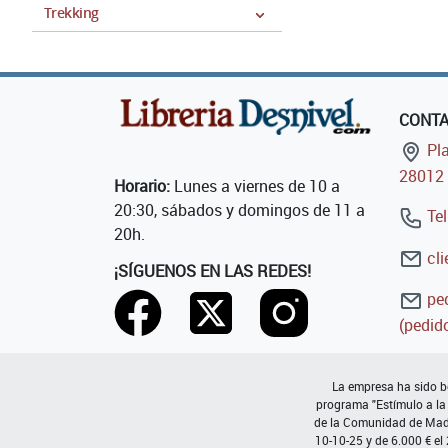
Trekking
CONT
Pla
28012 
Horario:
Lunes a viernes de 10 a
20:30, sábados y domingos de 11 a
Tel
20h.
cli
¡SÍGUENOS EN LAS REDES!
ped
(pedido
La empresa ha sido be
programa "Estímulo a la
de la Comunidad de Madri
10-10-25 y de 6.000 € el