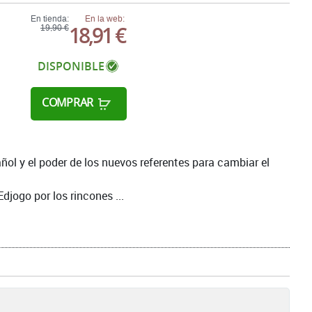
En tienda:
En la web:
18,91 €
19,90 €
DISPONIBLE
COMPRAR
ñol y el poder de los nuevos referentes para cambiar el
Edjogo por los rincones ...