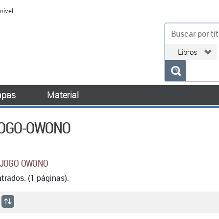
nivel
bu
pas
Material
JOGO-OWONO
EDJOGO-OWONO
rados. (1 páginas).