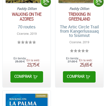
Paddy Dillon
Paddy Dillon
TREKKING IN
WALKING ON THE
GREENLAND
AZORES
The Artic Circle Trail
70 routes
from Kangerlussuaq
Cicerone. 2019
to Sisimiut
Cicerone. 2019
En tienda:
En tienda:
En la web:
En la web:
25,00 €
27,00 €
23,75 €
25,65 €
COMPRAR
COMPRAR