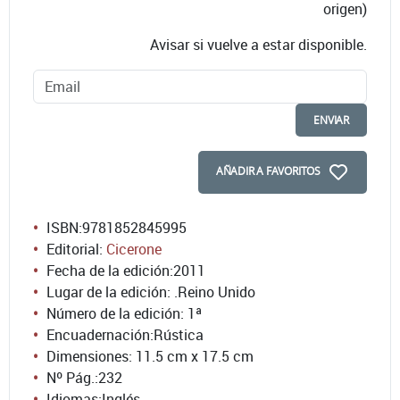
origen)
Avisar si vuelve a estar disponible.
ENVIAR
AÑADIR A FAVORITOS
ISBN:
9781852845995
Editorial:
Cicerone
Fecha de la edición:
2011
Lugar de la edición: .Reino Unido
Número de la edición:
1ª
Encuadernación:
Rústica
Dimensiones: 11.5 cm x 17.5 cm
Nº Pág.:
232
Idiomas:
Inglés