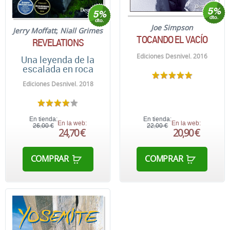
Joe Simpson
Jerry Moffatt
;
Niall Grimes
TOCANDO EL VACÍO
REVELATIONS
Ediciones Desnivel. 2016
Una leyenda de la
escalada en roca
Ediciones Desnivel. 2018
En tienda:
En tienda:
En la web:
En la web:
26,00 €
22,00 €
24,70 €
20,90 €
COMPRAR
COMPRAR