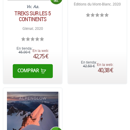
Éditions du Mont-Blanc. 2020
Vv. Aa.
TREKS SUR LES 5
CONTINENTS
Glénat. 2020
En tienda:
En la web:
45,00 €
42,75 €
En tienda:
En la web:
42,50 €
40,38 €
COMPRAR