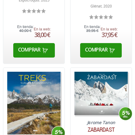
Expocroquis. 2025
Glénat. 2020
En tienda:
En tienda:
En la web:
En la web:
40,00 €
39,95 €
38,00 €
37,95 €
COMPRAR
COMPRAR
Jêrome Tanon
ZABARDAST