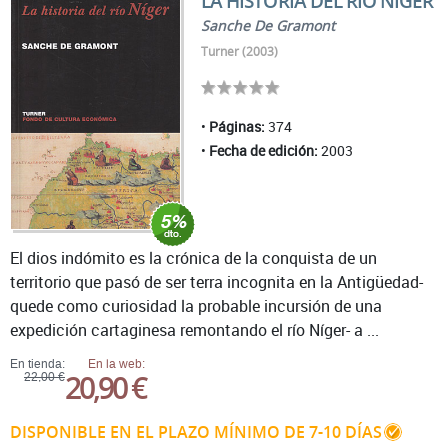
LA HISTORIA DEL RÍO NÍGER
Sanche De Gramont
Turner (2003)
Páginas:
374
Fecha de edición:
2003
El dios indómito es la crónica de la conquista de un
territorio que pasó de ser terra incognita en la Antigüedad-
quede como curiosidad la probable incursión de una
expedición cartaginesa remontando el río Níger- a ...
En tienda:
En la web:
20,90 €
22,00 €
DISPONIBLE EN EL PLAZO MÍNIMO DE 7-10 DÍAS