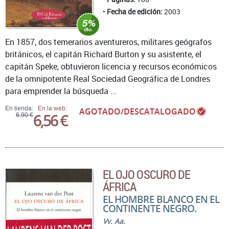
Fecha de edición:
2003
En 1857, dos temerarios aventureros, militares geógrafos
británicos, el capitán Richard Burton y su asistente, el
capitán Speke, obtuvieron licencia y recursos económicos
de la omnipotente Real Sociedad Geográfica de Londres
para emprender la búsqueda ...
En tienda:
En la web:
AGOTADO/DESCATALOGADO
6,56 €
6,90 €
EL OJO OSCURO DE
ÁFRICA
EL HOMBRE BLANCO EN EL
CONTINENTE NEGRO.
Vv. Aa.