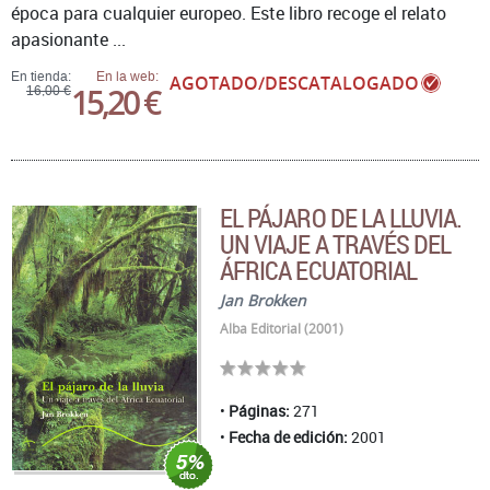
época para cualquier europeo. Este libro recoge el relato
apasionante ...
En tienda:
En la web:
AGOTADO/DESCATALOGADO
15,20 €
16,00 €
EL PÁJARO DE LA LLUVIA.
UN VIAJE A TRAVÉS DEL
ÁFRICA ECUATORIAL
Jan Brokken
Alba Editorial (2001)
Páginas:
271
Fecha de edición:
2001