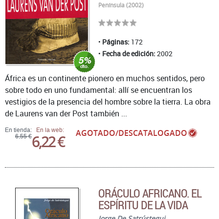
Península (2002)
Páginas:
172
Fecha de edición:
2002
África es un continente pionero en muchos sentidos, pero
sobre todo en uno fundamental: allí se encuentran los
vestigios de la presencia del hombre sobre la tierra. La obra
de Laurens van der Post también ...
En tienda:
En la web:
AGOTADO/DESCATALOGADO
6,22 €
6,55 €
ORÁCULO AFRICANO. EL
ESPÍRITU DE LA VIDA
Jorge De Satrústegui