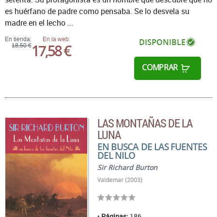
es huérfano de padre como pensaba. Se lo desvela su
madre en el lecho ...
En tienda:
En la web:
DISPONIBLE
17,58 €
18,50 €
COMPRAR
LAS MONTAÑAS DE LA
LUNA
EN BUSCA DE LAS FUENTES
DEL NILO
Sir Richard Burton
Valdemar (2003)
Páginas:
186