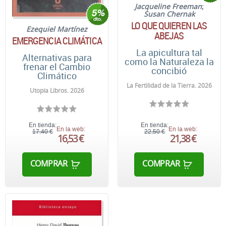
Jacqueline Freeman
;
Susan Chernak
LO QUE QUIEREN LAS
Ezequiel Martínez
ABEJAS
EMERGENCIA CLIMÁTICA
La apicultura tal
Alternativas para
como la Naturaleza la
frenar el Cambio
concibió
Climático
La Fertilidad de la Tierra. 2026
Utopía Libros. 2026
En tienda:
En tienda:
En la web:
En la web:
17,40 €
22,50 €
16,53 €
21,38 €
COMPRAR
COMPRAR