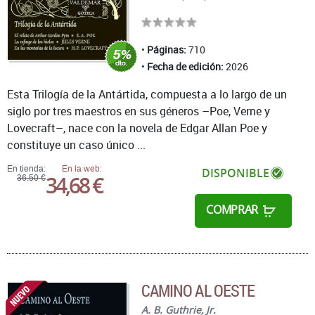
Páginas:
710
Fecha de edición:
2026
Esta Trilogía de la Antártida, compuesta a lo largo de un
siglo por tres maestros en sus géneros –Poe, Verne y
Lovecraft–, nace con la novela de Edgar Allan Poe y
constituye un caso único ...
En tienda:
En la web:
DISPONIBLE
34,68 €
36,50 €
COMPRAR
CAMINO AL OESTE
A. B. Guthrie, Jr.