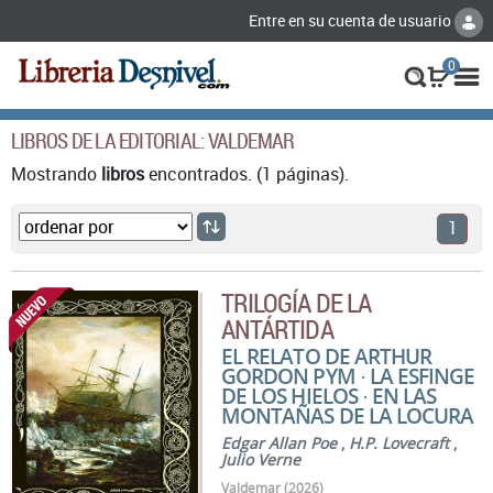
Entre en su cuenta de usuario
0
LIBROS DE LA EDITORIAL: VALDEMAR
Mostrando
libros
encontrados. (1 páginas).
1
TRILOGÍA DE LA
ANTÁRTIDA
EL RELATO DE ARTHUR
GORDON PYM · LA ESFINGE
DE LOS HIELOS · EN LAS
MONTAÑAS DE LA LOCURA
Edgar Allan Poe
,
H.P. Lovecraft
,
Julio Verne
Valdemar (2026)