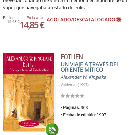
brevedad, cuando me vino a la memoria el incidente de un
vapor que navegaba atestado de culis ...
En tienda:
En la web:
AGOTADO/DESCATALOGADO
14,85 €
15,63 €
EOTHEN
UN VIAJE A TRAVÉS DEL
ORIENTE MÍTICO
Alexander W. Kinglake
Valdemar (1997)
Páginas:
303
Fecha de edición:
1997