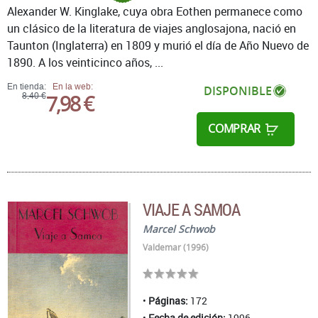
Alexander W. Kinglake, cuya obra Eothen permanece como
un clásico de la literatura de viajes anglosajona, nació en
Taunton (Inglaterra) en 1809 y murió el día de Año Nuevo de
1890. A los veinticinco años, ...
En tienda:
En la web:
DISPONIBLE
7,98 €
8,40 €
COMPRAR
VIAJE A SAMOA
Marcel Schwob
Valdemar (1996)
Páginas:
172
Fecha de edición:
1996