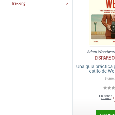
Trekking
Adam Woodwar
DISPARE 
Una guía práctica p
estilo de W
Blume.
En tienda:
E
19,90 €