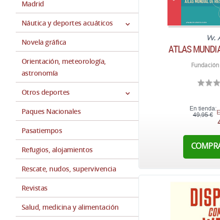
Madrid
Náutica y deportes acuáticos
Vv. 
Novela gráfica
ATLAS MUNDIA
Orientación, meteorología,
Fundación 
astronomía
Otros deportes
En tienda:
Paques Nacionales
E
49,95 €
Pasatiempos
COMPR
Refugios, alojamientos
Rescate, nudos, supervivencia
Revistas
Salud, medicina y alimentación