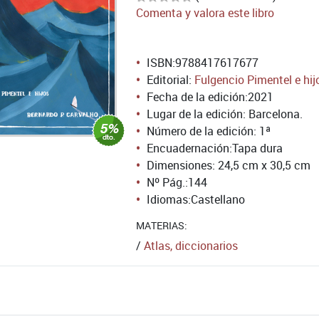
Comenta y valora este libro
ISBN:
9788417617677
Editorial:
Fulgencio Pimentel e hij
Fecha de la edición:
2021
Lugar de la edición: Barcelona.
Número de la edición:
1ª
Encuadernación:
Tapa dura
Dimensiones: 24,5 cm x 30,5 cm
Nº Pág.:
144
Idiomas:
Castellano
MATERIAS:
/
Atlas, diccionarios