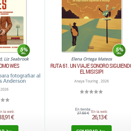
d
;
Liz Seabrook
Elena Ortega Mateos
COMO WES
RUTA 61. UN VIAJE SONORO SIGUIEND
EL MISISIPI
ara fotografiar al
es Anderson
Anaya Touring . 2026
 2026
En tienda:
n la web:
En la web:
27,50 €
18,91 €
26,13 €