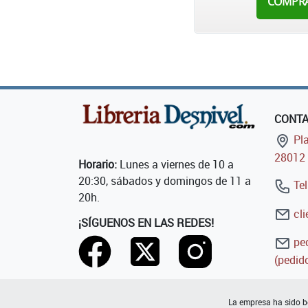
COMPR
CONT
Pla
28012 
Horario:
Lunes a viernes de 10 a
20:30, sábados y domingos de 11 a
Tel
20h.
cli
¡SÍGUENOS EN LAS REDES!
ped
(pedido
La empresa ha sido be