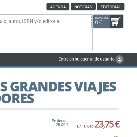
AGENDA
NOTICIAS
EDITORIAL
0 artículos
0 €
scar
Entre en su cuenta de usuario
OS GRANDES VIAJES
DORES
23,75 €
En tienda:
25,00 €
En la web: