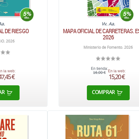
Aa.
Vv. Aa.
L DE RIESGO
MAPA OFICIAL DE CARRETERAS. 
2026
iO. 2026
Ministerio de Fomento. 2026
En tienda:
n la web:
En la web:
16,00 €
47,45 €
15,20 €
AR
COMPRAR