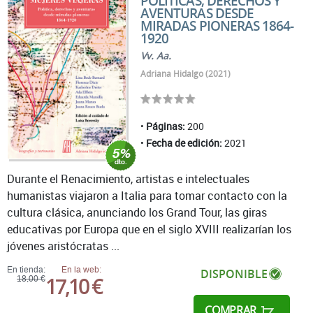
POLÍTICAS, DERECHOS Y
AVENTURAS DESDE
MIRADAS PIONERAS 1864-
1920
Vv. Aa.
Adriana Hidalgo (2021)
Páginas:
200
Fecha de edición:
2021
Durante el Renacimiento, artistas e intelectuales
humanistas viajaron a Italia para tomar contacto con la
cultura clásica, anunciando los Grand Tour, las giras
educativas por Europa que en el siglo XVIII realizarían los
jóvenes aristócratas ...
En tienda:
En la web:
DISPONIBLE
17,10 €
18,00 €
COMPRAR