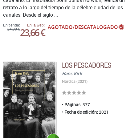
cada año. El historiador John Julius Norwich, realiza un
retrato a lo largo del tiempo de la célebre ciudad de los
canales: Desde el siglo ...
En tienda:
En la web:
AGOTADO/DESCATALOGADO
23,66 €
24,90 €
LOS PESCADORES
Hans Kirk
Nórdica (2021)
Páginas:
377
Fecha de edición:
2021