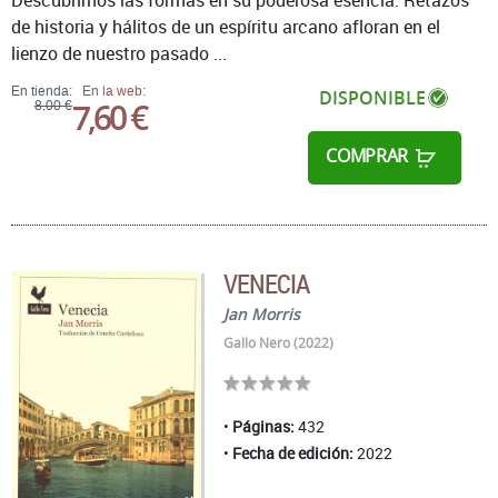
Descubrimos las formas en su poderosa esencia. Retazos
de historia y hálitos de un espíritu arcano afloran en el
lienzo de nuestro pasado ...
En tienda:
En la web:
DISPONIBLE
7,60 €
8,00 €
COMPRAR
VENECIA
Jan Morris
Gallo Nero (2022)
Páginas:
432
Fecha de edición:
2022