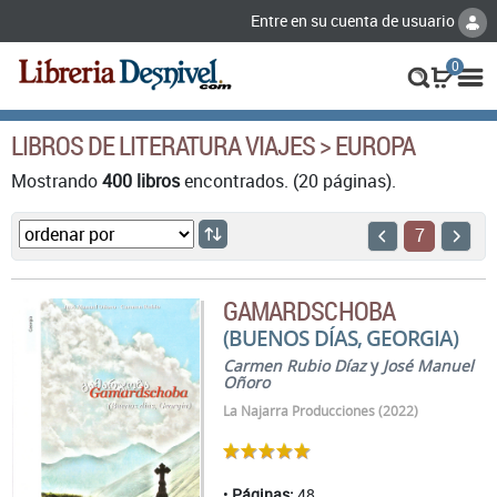
Entre en su cuenta de usuario
0
LIBROS DE LITERATURA VIAJES > EUROPA
Mostrando
400 libros
encontrados. (20 páginas).
7
GAMARDSCHOBA
(BUENOS DÍAS, GEORGIA)
Carmen Rubio Díaz
y
José Manuel
Oñoro
La Najarra Producciones (2022)
Páginas:
48