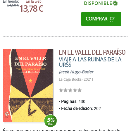
En tienda:
En la web:
DISPONIBLE
13,78 €
14,50 €
COMPRAR
EN EL VALLE DEL PARAÍSO
VIAJE A LAS RUINAS DE LA
URSS
Jacek Hugo-Bader
La Caja Books (2021)
Páginas:
430
Fecha de edición:
2021
Érase una vez un imperio por cuyos valles corrían ríos de