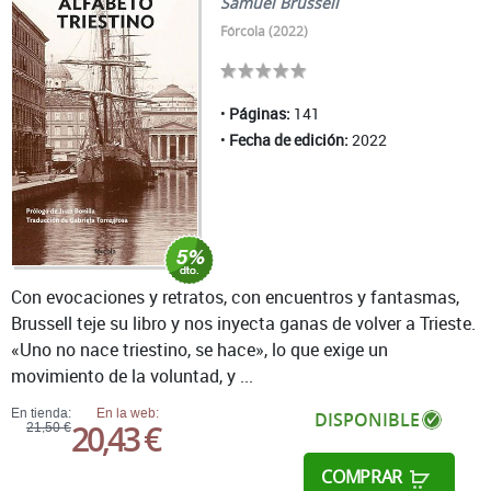
Samuel Brussell
Fórcola (2022)
Páginas:
141
Fecha de edición:
2022
Con evocaciones y retratos, con encuentros y fantasmas,
Brussell teje su libro y nos inyecta ganas de volver a Trieste.
«Uno no nace triestino, se hace», lo que exige un
movimiento de la voluntad, y ...
En tienda:
En la web:
DISPONIBLE
20,43 €
21,50 €
COMPRAR