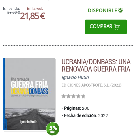
En tienda:
En la web:
DISPONIBLE
21,85 €
23,00 €
COMPRAR
UCRANIA/DONBASS: UNA
RENOVADA GUERRA FRIA
Ignacio Hutin
EDICIONES APOSTROFE, S.L. (2022)
Páginas:
206
Fecha de edición:
2022