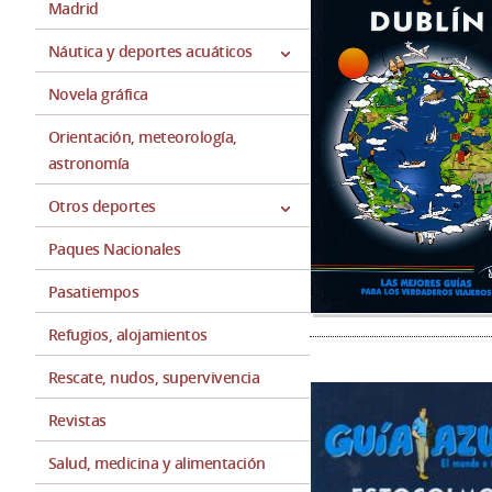
Madrid
Náutica y deportes acuáticos
Novela gráfica
Orientación, meteorología,
astronomía
Otros deportes
Paques Nacionales
Pasatiempos
Refugios, alojamientos
Rescate, nudos, supervivencia
Revistas
Salud, medicina y alimentación