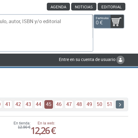
AGENDA
NOTICIAS
EDITORIAL
0 artículos
0 €
scar
Entre en su cuenta de usuario
0
41
42
43
44
45
46
47
48
49
50
51
En tienda:
En la web:
12,26 €
12,90 €