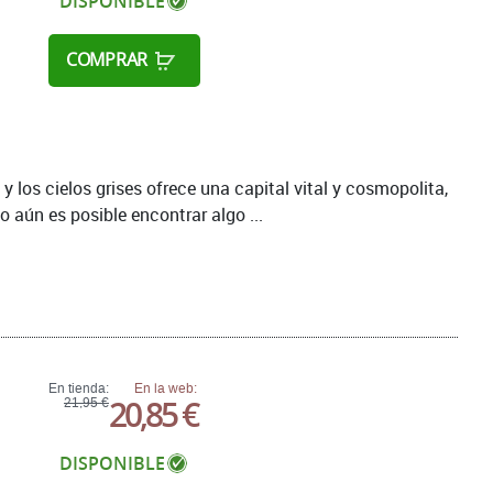
DISPONIBLE
COMPRAR
 y los cielos grises ofrece una capital vital y cosmopolita,
 aún es posible encontrar algo ...
En tienda:
En la web:
20,85 €
21,95 €
DISPONIBLE