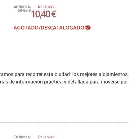
En tienda:
En la web:
10,40 €
10,95 €
AGOTADO/DESCATALOGADO
amos para recorrer esta ciudad: los mejores alojamientos,
emás de información práctica y detallada para moverse por
En tienda:
En la web: