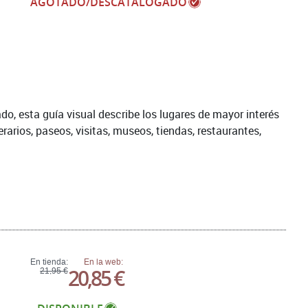
AGOTADO/DESCATALOGADO
do, esta guía visual describe los lugares de mayor interés
arios, paseos, visitas, museos, tiendas, restaurantes,
En tienda:
En la web:
20,85 €
21,95 €