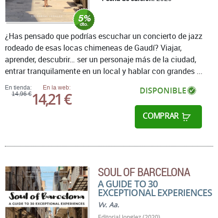
¿Has pensado que podrías escuchar un concierto de jazz
rodeado de esas locas chimeneas de Gaudí? Viajar,
aprender, descubrir… ser un personaje más de la ciudad,
entrar tranquilamente en un local y hablar con grandes ...
En tienda:
En la web:
DISPONIBLE
14,21 €
14,96 €
COMPRAR
SOUL OF BARCELONA
A GUIDE TO 30
EXCEPTIONAL EXPERIENCES
Vv. Aa.
Editorial Jonglez (2020)