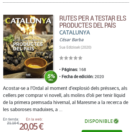
RUTES PER A TESTAR ELS
PRODUCTES DEL PAÍS
CATALUNYA
César Barba
Sua Edizioak (2020)
Páginas:
168
Fecha de edición:
2020
Acostar-se a l’Ordal al moment d’explosió dels préssecs, als
cellers per comprar vi novell, als molins d’oli per tenir líquid
de la primera premsada hivernal, al Maresme a la recerca de
les saboroses maduixes, a ...
En tienda:
En la web:
DISPONIBLE
20,05 €
21,10 €