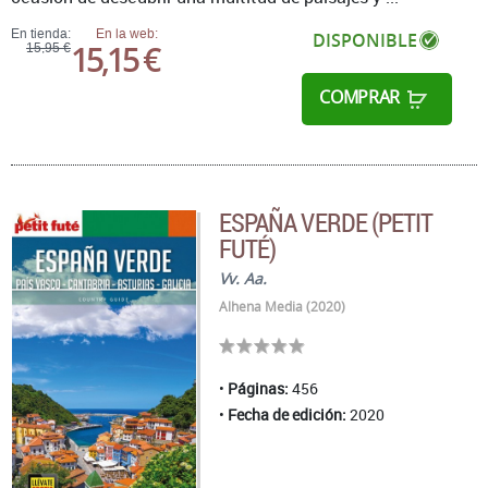
En tienda:
En la web:
DISPONIBLE
15,15 €
15,95 €
COMPRAR
ESPAÑA VERDE (PETIT
FUTÉ)
Vv. Aa.
Alhena Media (2020)
Páginas:
456
Fecha de edición:
2020