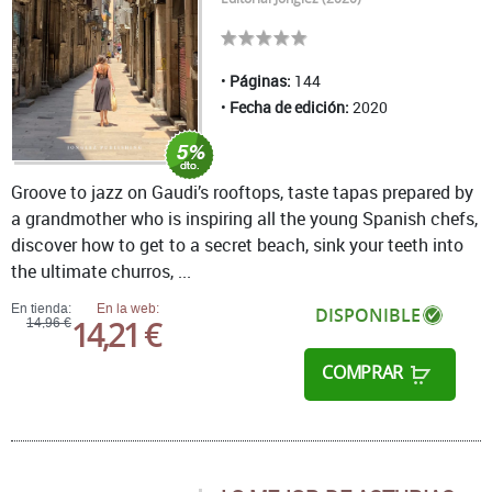
Páginas:
144
Fecha de edición:
2020
Groove to jazz on Gaudi’s rooftops, taste tapas prepared by
a grandmother who is inspiring all the young Spanish chefs,
discover how to get to a secret beach, sink your teeth into
the ultimate churros, ...
En tienda:
En la web:
DISPONIBLE
14,21 €
14,96 €
COMPRAR