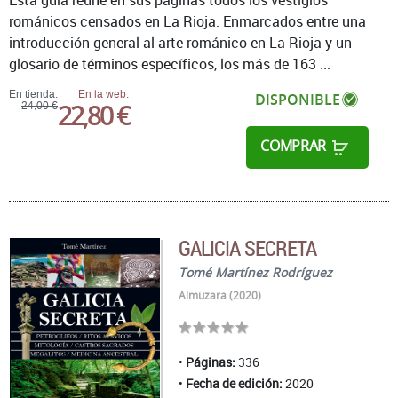
Esta guía reúne en sus páginas todos los vestigios
románicos censados en La Rioja. Enmarcados entre una
introducción general al arte románico en La Rioja y un
glosario de términos específicos, los más de 163 ...
En tienda:
En la web:
DISPONIBLE
22,80 €
24,00 €
COMPRAR
GALICIA SECRETA
Tomé Martínez Rodríguez
Almuzara (2020)
Páginas:
336
Fecha de edición:
2020