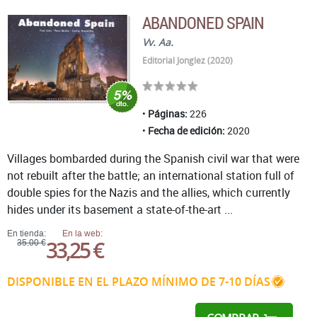
ABANDONED SPAIN
Vv. Aa.
Editorial Jonglez (2020)
Páginas:
226
Fecha de edición:
2020
Villages bombarded during the Spanish civil war that were
not rebuilt after the battle; an international station full of
double spies for the Nazis and the allies, which currently
hides under its basement a state-of-the-art ...
En tienda:
En la web:
33,25 €
35,00 €
DISPONIBLE EN EL PLAZO MÍNIMO DE 7-10 DÍAS