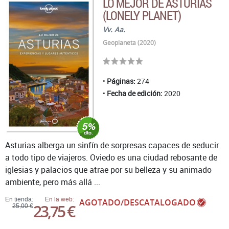
LO MEJOR DE ASTURIAS
(LONELY PLANET)
Vv. Aa.
Geoplaneta (2020)
Páginas:
274
Fecha de edición:
2020
Asturias alberga un sinfín de sorpresas capaces de seducir
a todo tipo de viajeros. Oviedo es una ciudad rebosante de
iglesias y palacios que atrae por su belleza y su animado
ambiente, pero más allá ...
En tienda:
En la web:
AGOTADO/DESCATALOGADO
23,75 €
25,00 €