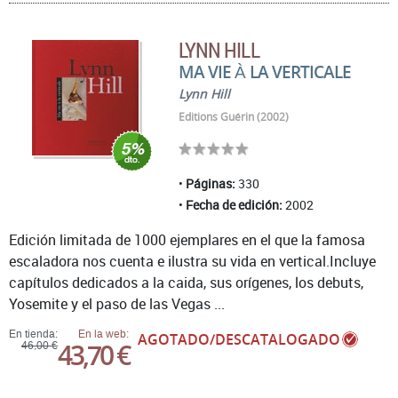
LYNN HILL
MA VIE À LA VERTICALE
Lynn Hill
Editions Guérin (2002)
Páginas:
330
Fecha de edición:
2002
Edición limitada de 1000 ejemplares en el que la famosa
escaladora nos cuenta e ilustra su vida en vertical.Incluye
capítulos dedicados a la caida, sus orígenes, los debuts,
Yosemite y el paso de las Vegas ...
En tienda:
En la web:
AGOTADO/DESCATALOGADO
43,70 €
46,00 €