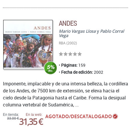
ANDES
Mario Vargas Llosa
y
Pablo Corral
Vega
RBA (2002)
Páginas:
159
Fecha de edición:
2002
Imponente, implacable y de una intensa belleza, la cordillera
de los Andes, de 7500 km de extensión, se eleva hacia el
cielo desde la Patagonia hasta el Caribe. Forma la desigual
columna vertebral de Sudamérica, ...
En tienda:
En la web:
AGOTADO/DESCATALOGADO
31,35 €
33,00 €