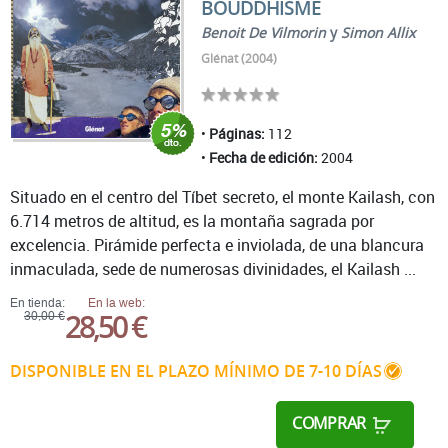
BOUDDHISME
Benoit De Vilmorin
y
Simon Allix
Glénat (2004)
Páginas:
112
Fecha de edición:
2004
Situado en el centro del Tíbet secreto, el monte Kailash, con
6.714 metros de altitud, es la montaña sagrada por
excelencia. Pirámide perfecta e inviolada, de una blancura
inmaculada, sede de numerosas divinidades, el Kailash ...
En tienda:
En la web:
28,50 €
30,00 €
DISPONIBLE EN EL PLAZO MÍNIMO DE 7-10 DÍAS
COMPRAR