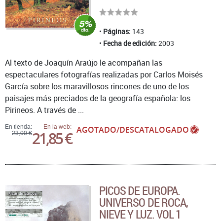
Páginas:
143
Fecha de edición:
2003
Al texto de Joaquín Araújo le acompañan las
espectaculares fotografías realizadas por Carlos Moisés
García sobre los maravillosos rincones de uno de los
paisajes más preciados de la geografía española: los
Pirineos. A través de ...
En tienda:
En la web:
AGOTADO/DESCATALOGADO
21,85 €
23,00 €
PICOS DE EUROPA.
UNIVERSO DE ROCA,
NIEVE Y LUZ. VOL 1