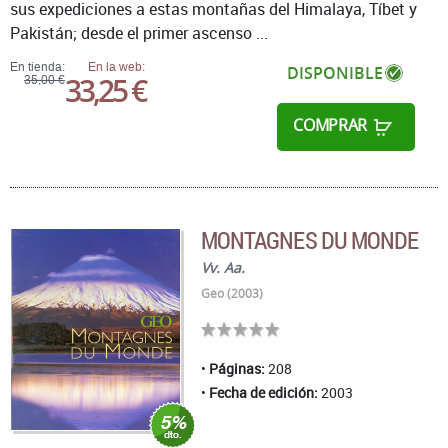
sus expediciones a estas montañas del Himalaya, Tíbet y
Pakistán; desde el primer ascenso ...
En tienda:
En la web:
DISPONIBLE
33,25 €
35,00 €
COMPRAR
MONTAGNES DU MONDE
Vv. Aa.
Geo (2003)
Páginas:
208
Fecha de edición:
2003