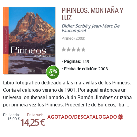
PIRINEOS. MONTAÑA Y
LUZ
Didier Sorbé
y
Jean-Marc De
Faucompret
Pirineo (2003)
Páginas:
149
Fecha de edición:
2003
Libro fotográfico dedicado a las maravillas de los Pirineos.
Corría el caluroso verano de 1901. Por aquel entonces un
universal onubense llamado Juán Ramón Jiménez cruzaba
por primera vez los Pirineos. Procedente de Burdeos, iba ...
En tienda:
En la web:
AGOTADO/DESCATALOGADO
14,25 €
15,00 €