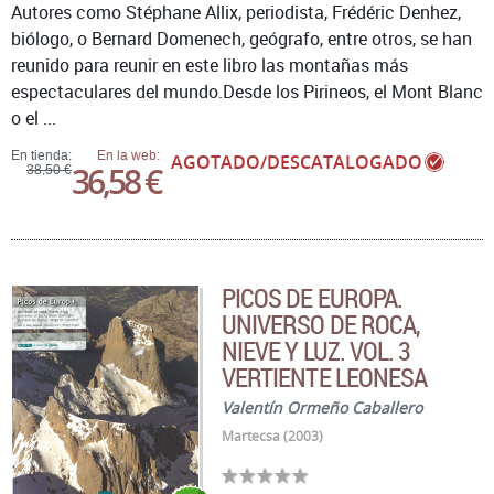
Autores como Stéphane Allix, periodista, Frédéric Denhez,
biólogo, o Bernard Domenech, geógrafo, entre otros, se han
reunido para reunir en este libro las montañas más
espectaculares del mundo.Desde los Pirineos, el Mont Blanc
o el ...
En tienda:
En la web:
AGOTADO/DESCATALOGADO
36,58 €
38,50 €
PICOS DE EUROPA.
UNIVERSO DE ROCA,
NIEVE Y LUZ. VOL. 3
VERTIENTE LEONESA
Valentín Ormeño Caballero
Martecsa (2003)