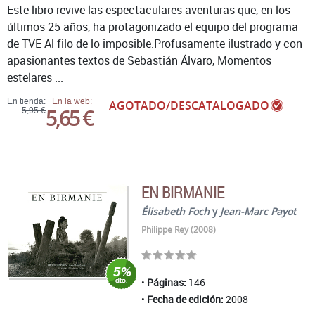
Este libro revive las espectaculares aventuras que, en los
últimos 25 años, ha protagonizado el equipo del programa
de TVE Al filo de lo imposible.Profusamente ilustrado y con
apasionantes textos de Sebastián Álvaro, Momentos
estelares ...
En tienda:
En la web:
AGOTADO/DESCATALOGADO
5,65 €
5,95 €
EN BIRMANIE
Élisabeth Foch
y
Jean-Marc Payot
Philippe Rey (2008)
Páginas:
146
Fecha de edición:
2008