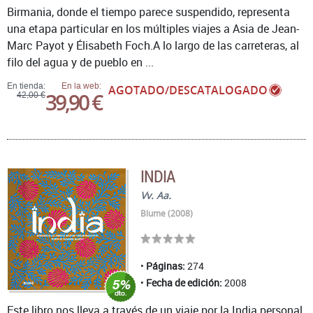
Birmania, donde el tiempo parece suspendido, representa
una etapa particular en los múltiples viajes a Asia de Jean-
Marc Payot y Élisabeth Foch.A lo largo de las carreteras, al
filo del agua y de pueblo en ...
En tienda:
En la web:
AGOTADO/DESCATALOGADO
39,90 €
42,00 €
INDIA
Vv. Aa.
Blume (2008)
Páginas:
274
Fecha de edición:
2008
Este libro nos lleva a través de un viaje por la India personal