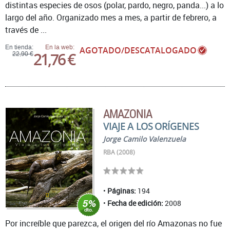
distintas especies de osos (polar, pardo, negro, panda...) a lo
largo del año. Organizado mes a mes, a partir de febrero, a
través de ...
En tienda:
En la web:
AGOTADO/DESCATALOGADO
21,76 €
22,90 €
AMAZONIA
VIAJE A LOS ORÍGENES
Jorge Camilo Valenzuela
RBA (2008)
Páginas:
194
Fecha de edición:
2008
Por increíble que parezca, el origen del río Amazonas no fue