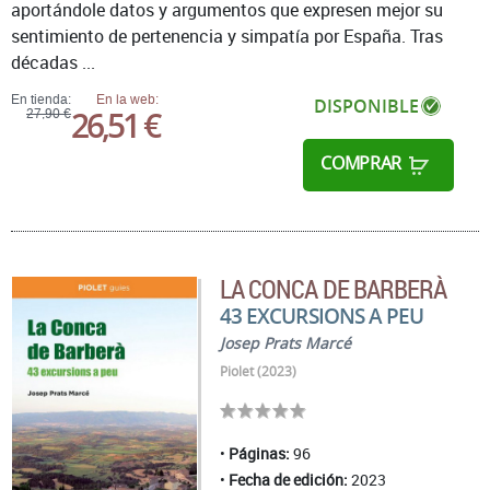
aportándole datos y argumentos que expresen mejor su
sentimiento de pertenencia y simpatía por España. Tras
décadas ...
En tienda:
En la web:
DISPONIBLE
26,51 €
27,90 €
COMPRAR
LA CONCA DE BARBERÀ
43 EXCURSIONS A PEU
Josep Prats Marcé
Piolet (2023)
Páginas:
96
Fecha de edición:
2023