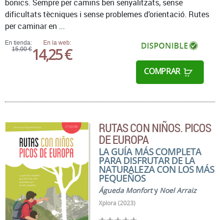
bonics. Sempre per camins ben senyalitzats, sense
dificultats tècniques i sense problemes d’orientació. Rutes
per caminar en ...
En tienda:
En la web:
DISPONIBLE
14,25 €
15,00 €
COMPRAR
RUTAS CON NIÑOS. PICOS
DE EUROPA
LA GUÍA MÁS COMPLETA
PARA DISFRUTAR DE LA
NATURALEZA CON LOS MÁS
PEQUEÑOS
Águeda Monfort
y
Noel Arraiz
Xplora (2023)