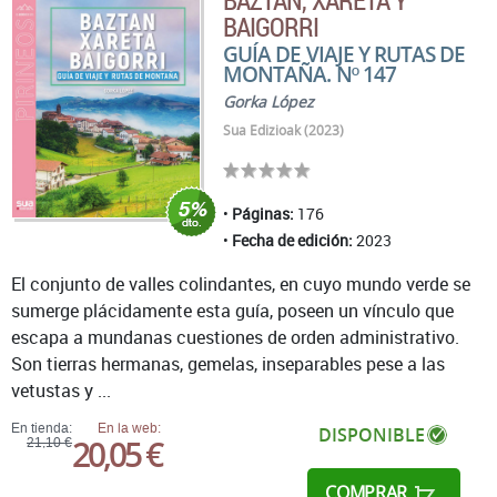
BAZTAN, XARETA Y
BAIGORRI
GUÍA DE VIAJE Y RUTAS DE
MONTAÑA. Nº 147
Gorka López
Sua Edizioak (2023)
Páginas:
176
Fecha de edición:
2023
El conjunto de valles colindantes, en cuyo mundo verde se
sumerge plácidamente esta guía, poseen un vínculo que
escapa a mundanas cuestiones de orden administrativo.
Son tierras hermanas, gemelas, inseparables pese a las
vetustas y ...
En tienda:
En la web:
DISPONIBLE
20,05 €
21,10 €
COMPRAR