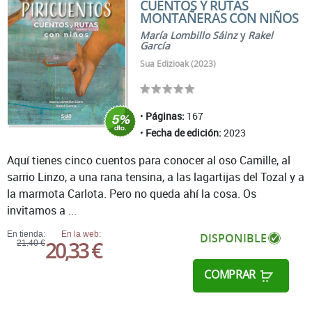
CUENTOS Y RUTAS
MONTAÑERAS CON NIÑOS
María Lombillo Sáinz
y
Rakel
García
Sua Edizioak (2023)
Páginas:
167
Fecha de edición:
2023
Aquí tienes cinco cuentos para conocer al oso Camille, al
sarrio Linzo, a una rana tensina, a las lagartijas del Tozal y a
la marmota Carlota. Pero no queda ahí la cosa. Os
invitamos a ...
En tienda:
En la web:
DISPONIBLE
20,33 €
21,40 €
COMPRAR