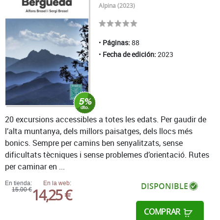
Alpina (2023)
Páginas:
88
Fecha de edición:
2023
20 excursions accessibles a totes les edats. Per gaudir de
l’alta muntanya, dels millors paisatges, dels llocs més
bonics. Sempre per camins ben senyalitzats, sense
dificultats tècniques i sense problemes d’orientació. Rutes
per caminar en ...
En tienda:
En la web:
DISPONIBLE
14,25 €
15,00 €
COMPRAR