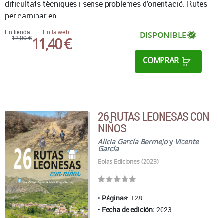
dificultats tècniques i sense problemes d'orientació. Rutes
per caminar en ...
En tienda:
En la web:
DISPONIBLE
11,40 €
12,00 €
COMPRAR
26 RUTAS LEONESAS CON
NIÑOS
Alicia García Bermejo
y
Vicente
García
Eolas Ediciones (2023)
Páginas:
128
Fecha de edición:
2023