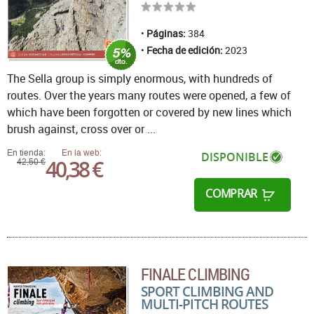
Páginas:
384
Fecha de edición:
2023
The Sella group is simply enormous, with hundreds of
routes. Over the years many routes were opened, a few of
which have been forgotten or covered by new lines which
brush against, cross over or ...
En tienda:
En la web:
DISPONIBLE
40,38 €
42,50 €
COMPRAR
FINALE CLIMBING
SPORT CLIMBING AND
MULTI-PITCH ROUTES