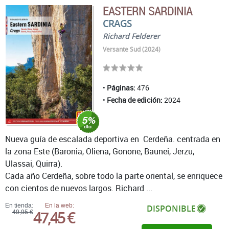
EASTERN SARDINIA
CRAGS
Richard Felderer
Versante Sud (2024)
Páginas:
476
Fecha de edición:
2024
Nueva guía de escalada deportiva en Cerdeña. centrada en
la zona Este (Baronia, Oliena, Gonone, Baunei, Jerzu,
Ulassai, Quirra).
Cada año Cerdeña, sobre todo la parte oriental, se enriquece
con cientos de nuevos largos. Richard ...
En tienda:
En la web:
DISPONIBLE
47,45 €
49,95 €