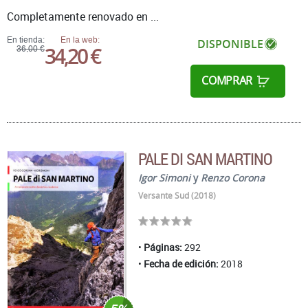
Completamente renovado en ...
En tienda:
En la web:
DISPONIBLE
34,20 €
36,00 €
COMPRAR
PALE DI SAN MARTINO
Igor Simoni
y
Renzo Corona
Versante Sud (2018)
Páginas:
292
Fecha de edición:
2018