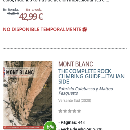
En tienda:
En la web:
42,99 €
45,25 €
NO DISPONIBLE TEMPORALMENTE
MONT BLANC
THE COMPLETE ROCK
CLIMBING GUIDE....ITALIAN
SIDE
Fabrizio Calebasso
y
Matteo
Pasquetto
Versante Sud (2020)
Páginas:
448
Fecha de edición:
2020