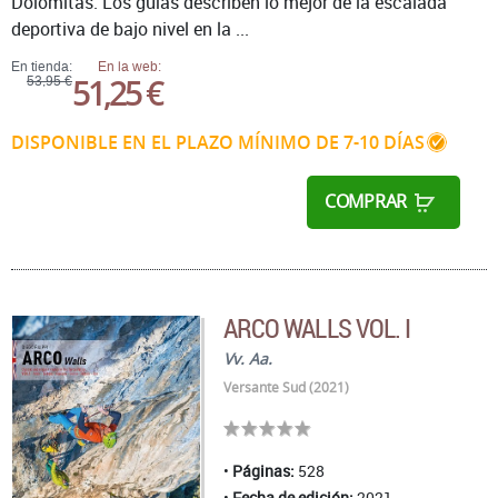
Dolomitas. Los guías describen lo mejor de la escalada
deportiva de bajo nivel en la ...
En tienda:
En la web:
51,25 €
53,95 €
DISPONIBLE EN EL PLAZO MÍNIMO DE 7-10 DÍAS
COMPRAR
ARCO WALLS VOL. I
Vv. Aa.
Versante Sud (2021)
Páginas:
528
Fecha de edición:
2021