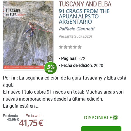
TUSCANY AND ELBA
91 CRAGS FROM THE
APUAN ALPS TO
ARGENTARIO
Raffaele Giannetti
Versante Sud (2020)
Páginas:
272
Fecha de edición:
2020
Por fin: La segunda edición de la guía Tusacany y Elba está
aquí.
El nuevo título cubre 91 riscos en total; Muchas áreas son
nuevas incorporaciones desde la última edición.
La guía está en ...
En tienda:
En la web:
DISPONIBLE
41,75 €
43,95 €