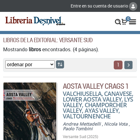
Entre en su cuenta de usuario
0
LIBROS DE LA EDITORIAL: VERSANTE SUD
Mostrando
libros
encontrados. (4 páginas).
1
AOSTA VALLEY CRAGS 1
VALCHIUSELLA, CANAVESE,
LOWER AOSTA VALLEY, LYS
VALLEY, CHAMPORCHER
VALLEY, AYAS VALLEY,
VALTOURNENCHE
Andrea Mettadelli
,
Nicola Vota
,
Paolo Tombini
Versante Sud (2025)