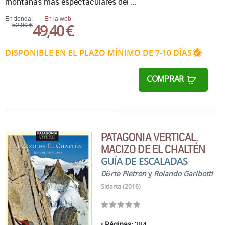
montañas más espectaculares del ...
En tienda:
En la web:
49,40 €
52,00 €
DISPONIBLE EN EL PLAZO MÍNIMO DE 7-10 DÍAS
COMPRAR
PATAGONIA VERTICAL.
MACIZO DE EL CHALTÉN
GUÍA DE ESCALADAS
Dörte Pietron
y
Rolando Garibotti
Sidarta (2016)
Páginas:
384