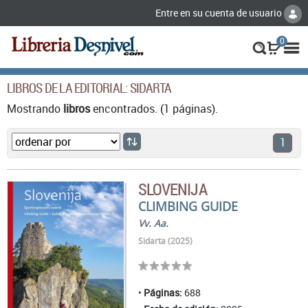
Entre en su cuenta de usuario
0
LIBROS DE LA EDITORIAL: SIDARTA
Mostrando
libros
encontrados. (1 páginas).
1
SLOVENIJA
CLIMBING GUIDE
Vv. Aa.
Sidarta (2025)
Páginas:
688