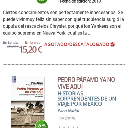
Fecha de edición:
2010
Ciertos conocimientos son perfectamente innecesarios. Se
puede vivir muy feliz sin saber con qué truculencia surgió la
cúpula del rascacielos Chrysler, por qué los Yankees son el
equipo supremo en Nueva York, cuál es la ...
En tienda:
En la web:
AGOTADO/DESCATALOGADO
15,20 €
16,00 €
PEDRO PÁRAMO YA NO
VIVE AQUÍ
HISTORIAS
SORPRENDENTES DE UN
VIAJE POR MÉXICO
Paco Nadal
RBA (2010)