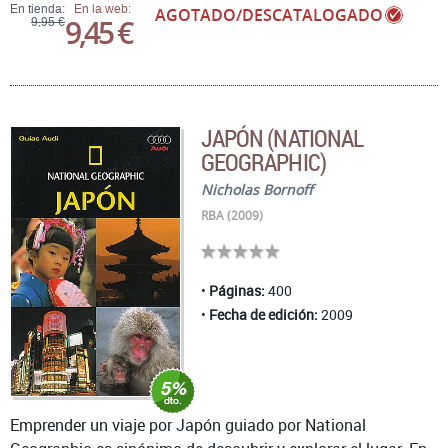
En tienda:
En la web:
AGOTADO/DESCATALOGADO
9,45 €
9,95 €
JAPÓN (NATIONAL
GEOGRAPHIC)
Nicholas Bornoff
RBA (2009)
Páginas:
400
Fecha de edición:
2009
Emprender un viaje por Japón guiado por National