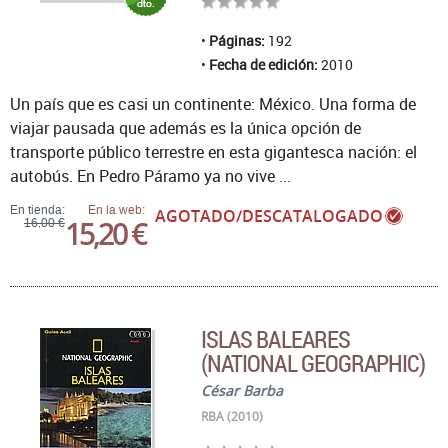
Páginas:
192
Fecha de edición:
2010
Un país que es casi un continente: México. Una forma de
viajar pausada que además es la única opción de
transporte público terrestre en esta gigantesca nación: el
autobús. En Pedro Páramo ya no vive ...
En tienda:
En la web:
AGOTADO/DESCATALOGADO
15,20 €
16,00 €
ISLAS BALEARES
(NATIONAL GEOGRAPHIC)
César Barba
RBA (2010)