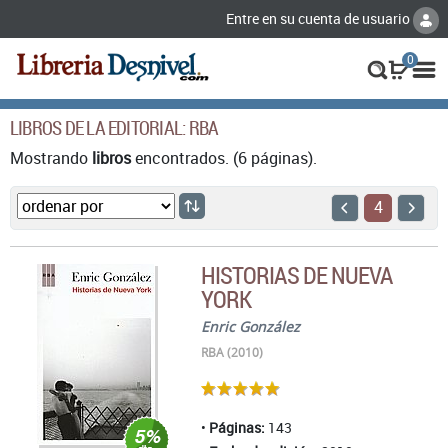
Entre en su cuenta de usuario
0
LIBROS DE LA EDITORIAL: RBA
Mostrando
libros
encontrados. (6 páginas).
4
HISTORIAS DE NUEVA
YORK
Enric González
RBA (2010)
Páginas:
143