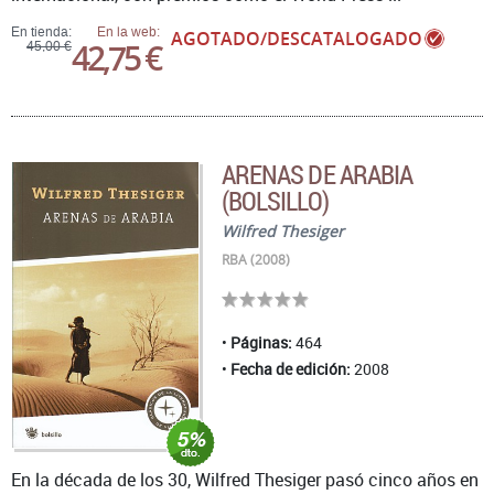
En tienda:
En la web:
AGOTADO/DESCATALOGADO
42,75 €
45,00 €
ARENAS DE ARABIA
(BOLSILLO)
Wilfred Thesiger
RBA (2008)
Páginas:
464
Fecha de edición:
2008
En la década de los 30, Wilfred Thesiger pasó cinco años en