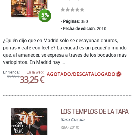
Páginas:
350
Fecha de edición:
2010
¿Quién dijo que en Madrid sólo se desayunan churros,
porras y café con leche? La ciudad es un pequeño mundo
que, al amanecer, se expresa a través de los bocados más
variopintos. En Madrid hay ...
En tienda:
En la web:
AGOTADO/DESCATALOGADO
33,25 €
35,00 €
LOS TEMPLOS DE LA TAPA
Sara Cucala
RBA (2010)