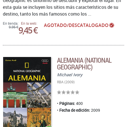
Geographic es sinónimo de descubrir y explorar el lugar. En
esta guía se incluyen los sitios más característicos de su
destino, tanto los más famosos como los ...
En tienda:
En la web:
AGOTADO/DESCATALOGADO
9,45 €
9,95 €
ALEMANIA (NATIONAL
GEOGRAPHIC)
Michael Ivory
RBA (2009)
Páginas:
400
Fecha de edición:
2009