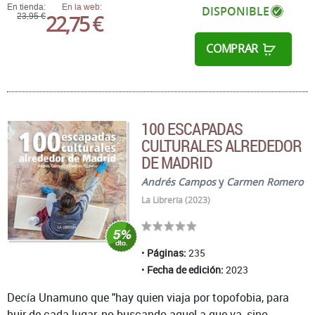
En tienda:
En la web:
DISPONIBLE
22,75 €
23,95 €
COMPRAR
100 ESCAPADAS
CULTURALES ALREDEDOR
DE MADRID
Andrés Campos
y
Carmen Romero
La Librería (2023)
Páginas:
235
Fecha de edición:
2023
Decía Unamuno que "hay quien viaja por topofobia, para
huir de cada lugar, no buscando aquel a que va, sino