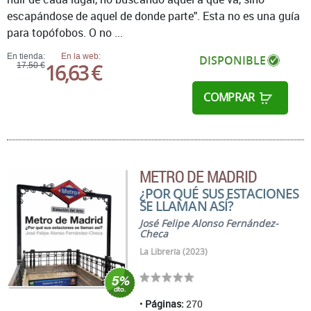
escapándose de aquel de donde parte". Esta no es una guía
para topófobos. O no ...
En tienda:
En la web:
DISPONIBLE
16,63 €
17,50 €
COMPRAR
METRO DE MADRID
¿POR QUÉ SUS ESTACIONES
SE LLAMAN ASÍ?
José Felipe Alonso Fernández-
Checa
La Librería (2023)
Páginas:
270