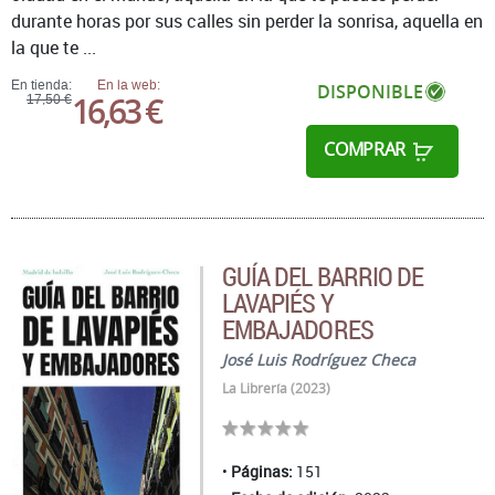
durante horas por sus calles sin perder la sonrisa, aquella en
la que te ...
En tienda:
En la web:
DISPONIBLE
16,63 €
17,50 €
COMPRAR
GUÍA DEL BARRIO DE
LAVAPIÉS Y
EMBAJADORES
José Luis Rodríguez Checa
La Librería (2023)
Páginas:
151