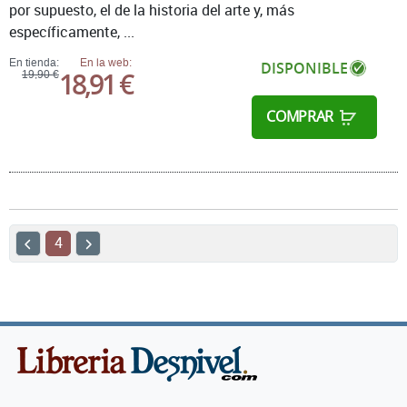
por supuesto, el de la historia del arte y, más
específicamente, ...
En tienda:
En la web:
DISPONIBLE
18,91 €
19,90 €
COMPRAR
4