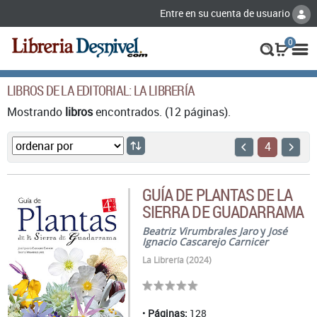
Entre en su cuenta de usuario
0
LIBROS DE LA EDITORIAL: LA LIBRERÍA
Mostrando
libros
encontrados. (12 páginas).
4
GUÍA DE PLANTAS DE LA
SIERRA DE GUADARRAMA
Beatriz Virumbrales Jaro
y
José
Ignacio Cascarejo Carnicer
La Librería (2024)
Páginas:
128