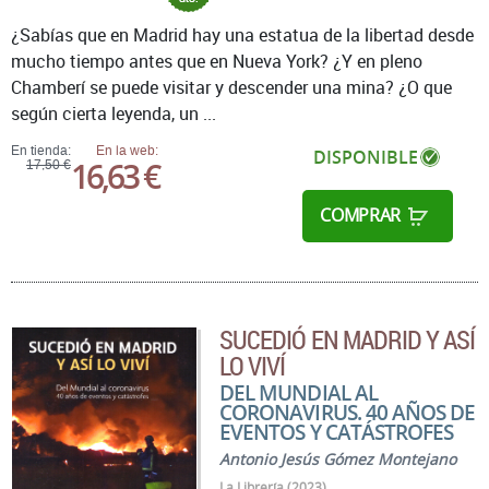
¿Sabías que en Madrid hay una estatua de la libertad desde
mucho tiempo antes que en Nueva York? ¿Y en pleno
Chamberí se puede visitar y descender una mina? ¿O que
según cierta leyenda, un ...
En tienda:
En la web:
DISPONIBLE
16,63 €
17,50 €
COMPRAR
SUCEDIÓ EN MADRID Y ASÍ
LO VIVÍ
DEL MUNDIAL AL
CORONAVIRUS. 40 AÑOS DE
EVENTOS Y CATÁSTROFES
Antonio Jesús Gómez Montejano
La Librería (2023)