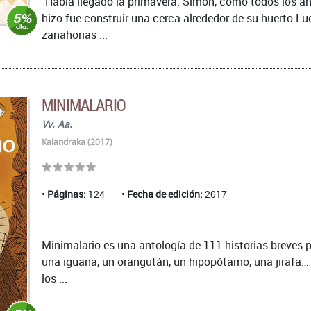
"Había llegado la primavera. Simón, como todos los añ
hizo fue construir una cerca alrededor de su huerto.L
zanahorias ...
MINIMALARIO
Vv. Aa.
Kalandraka (2017)
Páginas:
124
Fecha de edición:
2017
Minimalario es una antología de 111 historias breves 
una iguana, un orangután, un hipopótamo, una jirafa… t
los ...