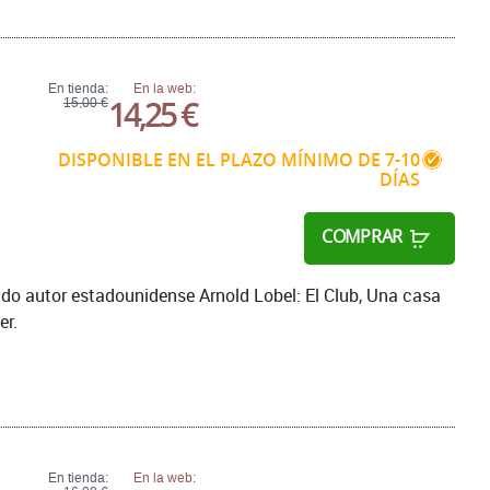
En tienda:
En la web:
14,25 €
15,00 €
DISPONIBLE EN EL PLAZO MÍNIMO DE 7-10
DÍAS
COMPRAR
cado autor estadounidense Arnold Lobel: El Club, Una casa
er.
En tienda:
En la web: