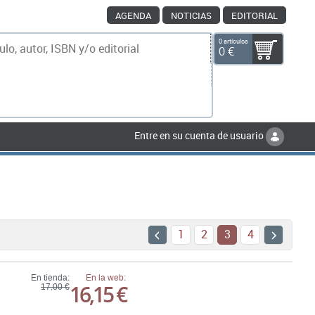
AGENDA
NOTICIAS
EDITORIAL
0 artículos
0 €
scar
Entre en su cuenta de usuario
1
2
3
4
En tienda:
En la web:
16,15 €
17,00 €