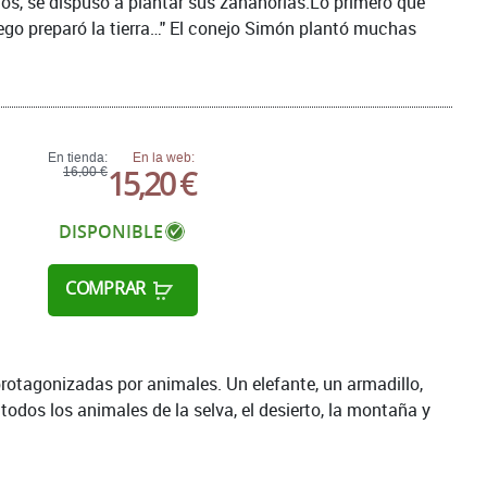
os, se dispuso a plantar sus zanahorias.Lo primero que
uego preparó la tierra…" El conejo Simón plantó muchas
En tienda:
En la web:
15,20 €
16,00 €
DISPONIBLE
COMPRAR
protagonizadas por animales. Un elefante, un armadillo,
odos los animales de la selva, el desierto, la montaña y