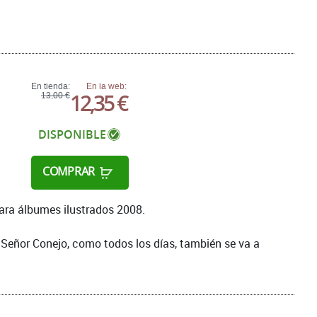
En tienda:
En la web:
12,35 €
13,00 €
DISPONIBLE
COMPRAR
para álbumes ilustrados 2008.
El Señor Conejo, como todos los días, también se va a