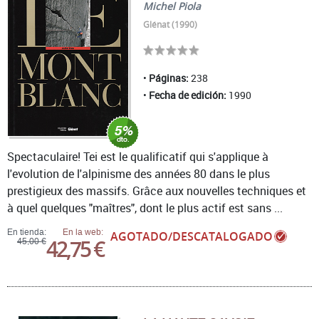
Michel Piola
Glénat (1990)
Páginas:
238
Fecha de edición:
1990
Spectaculaire! Tei est le qualificatif qui s'applique à
l'evolution de l'alpinisme des années 80 dans le plus
prestigieux des massifs. Grâce aux nouvelles techniques et
à quel quelques "maîtres", dont le plus actif est sans ...
En tienda:
En la web:
AGOTADO/DESCATALOGADO
42,75 €
45,00 €