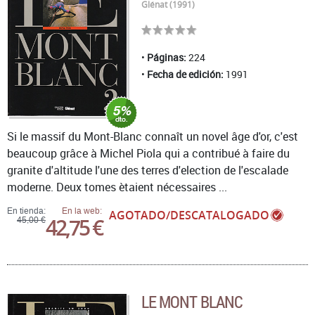
Glénat (1991)
Páginas:
224
Fecha de edición:
1991
Si le massif du Mont-Blanc connaît un novel âge d'or, c'est
beaucoup grâce à Michel Piola qui a contribué à faire du
granite d'altitude l'une des terres d'election de l'escalade
moderne. Deux tomes ètaient nécessaires ...
En tienda:
En la web:
AGOTADO/DESCATALOGADO
42,75 €
45,00 €
LE MONT BLANC