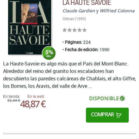
LA HAUTE SAVOIE
Claude Gardien
y
Wilfried Colonna
Glénat (1990)
Páginas:
224
Fecha de edición:
1990
La Haute-Savoie es algo más que el País del Mont-Blanc.
Alrededor del reino del granito los escaladores han
descubierto las paredes calcáreas de Chablais, el alto Giffre,
los Bornes, los Aravis, del valle de Arve ...
En tienda:
En la web:
DISPONIBLE
48,87 €
51,44 €
COMPRAR