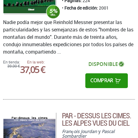
Páginas:
224
Fecha de edición:
2001
Nadie podía mejor que Reinhold Messner presentar las
particularidades y las semejanzas de estos "hombres de las
montañas del mundo". Durante más de treinta años,
condujo innumerables expediciones por todos los países de
montaña, compartiendo ...
En tienda:
En la web:
DISPONIBLE
37,05 €
39,00 €
COMPRAR
PAR - DESSUS LES CIMES.
LES ALPES VUES DU CIEL
François Jourdan
y
Pascal
Sombardier