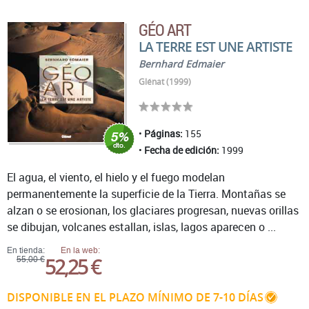
GÉO ART
LA TERRE EST UNE ARTISTE
Bernhard Edmaier
Glénat (1999)
Páginas:
155
Fecha de edición:
1999
El agua, el viento, el hielo y el fuego modelan
permanentemente la superficie de la Tierra. Montañas se
alzan o se erosionan, los glaciares progresan, nuevas orillas
se dibujan, volcanes estallan, islas, lagos aparecen o ...
En tienda:
En la web:
52,25 €
55,00 €
DISPONIBLE EN EL PLAZO MÍNIMO DE 7-10 DÍAS