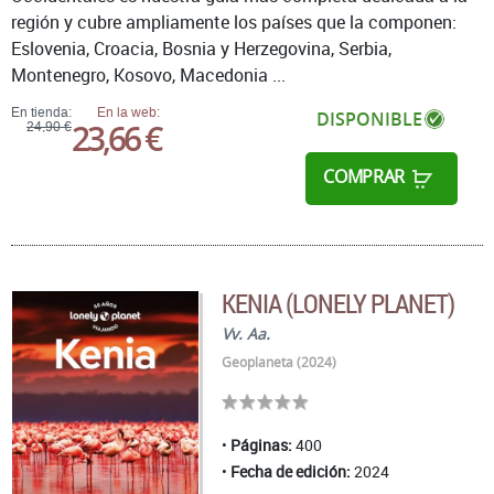
región y cubre ampliamente los países que la componen:
Eslovenia, Croacia, Bosnia y Herzegovina, Serbia,
Montenegro, Kosovo, Macedonia ...
En tienda:
En la web:
DISPONIBLE
23,66 €
24,90 €
COMPRAR
KENIA (LONELY PLANET)
Vv. Aa.
Geoplaneta (2024)
Páginas:
400
Fecha de edición:
2024