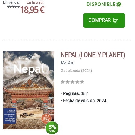
En tienda:
En la web:
DISPONIBLE
18,95 €
19,95 €
COMPRAR
NEPAL (LONELY PLANET)
Vv. Aa.
Geoplaneta (2024)
Páginas:
352
Fecha de edición:
2024