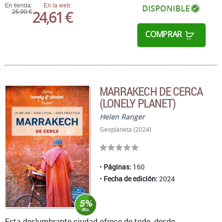
En tienda:
En la web:
DISPONIBLE
24,61 €
25,90 €
COMPRAR
MARRAKECH DE CERCA
(LONELY PLANET)
Helen Ranger
Geoplaneta (2024)
Páginas:
160
Fecha de edición:
2024
Esta deslumbrante ciudad ofrece de todo, desde