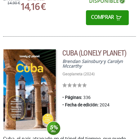
DISPONIBLE
14,16 €
14,90 €
COMPRAR
CUBA (LONELY PLANET)
Brendan Sainsbury
y
Carolyn
Mccarthy
Geoplaneta (2024)
Páginas:
336
Fecha de edición:
2024
Cuba, el país atrapado en el túnel del tiempo, que puede