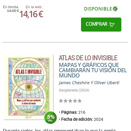
En tienda:
En la web:
DISPONIBLE
14,16 €
14,90 €
COMPRAR
ATLAS DE LO INVISIBLE
MAPAS Y GRÁFICOS QUE
CAMBIARÁN TU VISIÓN DEL
MUNDO
James Cheshire Y Oliver Uberti
Geoplaneta (2024)
Páginas:
216
Fecha de edición:
2024
Durante siglos, los atlas representaban lo que la gente