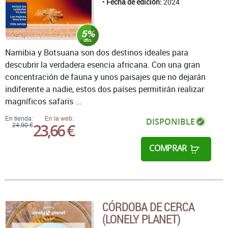
Fecha de edición:
2024
Namibia y Botsuana son dos destinos ideales para
descubrir la verdadera esencia africana. Con una gran
concentración de fauna y unos paisajes que no dejarán
indiferente a nadie, estos dos países permitirán realizar
magníficos safaris ...
En tienda:
En la web:
DISPONIBLE
23,66 €
24,90 €
COMPRAR
CÓRDOBA DE CERCA
(LONELY PLANET)