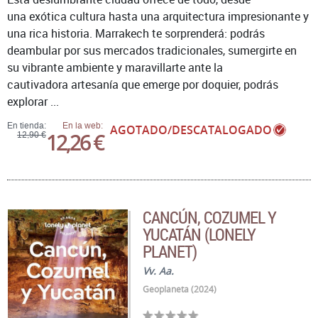
una exótica cultura hasta una arquitectura impresionante y
una rica historia. Marrakech te sorprenderá: podrás
deambular por sus mercados tradicionales, sumergirte en
su vibrante ambiente y maravillarte ante la
cautivadora artesanía que emerge por doquier, podrás
explorar ...
En tienda:
En la web:
AGOTADO/DESCATALOGADO
12,26 €
12,90 €
CANCÚN, COZUMEL Y
YUCATÁN (LONELY
PLANET)
Vv. Aa.
Geoplaneta (2024)