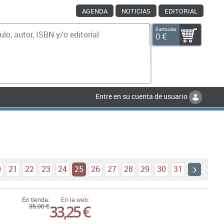
AGENDA
NOTICIAS
EDITORIAL
0 artículos
0 €
scar
Entre en su cuenta de usuario
0
21
22
23
24
25
26
27
28
29
30
31
En tienda:
En la web:
33,25 €
35,00 €