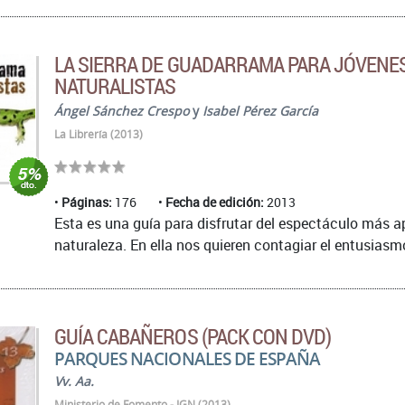
LA SIERRA DE GUADARRAMA PARA JÓVENE
NATURALISTAS
Ángel Sánchez Crespo
y
Isabel Pérez García
La Librería (2013)
Páginas:
176
Fecha de edición:
2013
Esta es una guía para disfrutar del espectáculo más a
naturaleza. En ella nos quieren contagiar el entusiasmo
GUÍA CABAÑEROS (PACK CON DVD)
PARQUES NACIONALES DE ESPAÑA
Vv. Aa.
Ministerio de Fomento - IGN (2013)