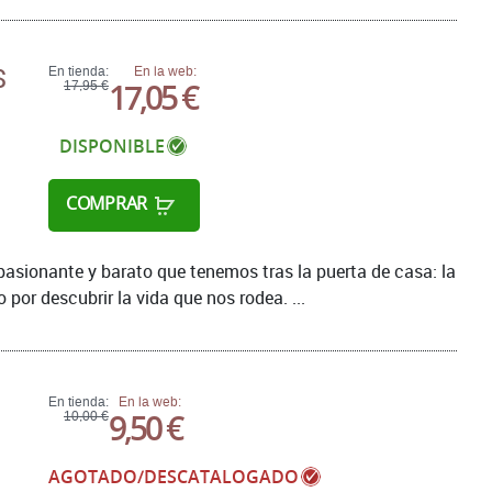
S
En tienda:
En la web:
17,05 €
17,95 €
DISPONIBLE
COMPRAR
pasionante y barato que tenemos tras la puerta de casa: la
 por descubrir la vida que nos rodea. ...
En tienda:
En la web:
9,50 €
10,00 €
AGOTADO/DESCATALOGADO