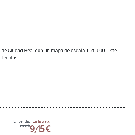
a de Ciudad Real con un mapa de escala 1:25.000. Este
ntenidos:
En tienda:
En la web:
9,45 €
9,95 €