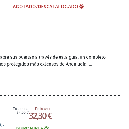
AGOTADO/DESCATALOGADO
 abre sus puertas a través de esta guía, un completo
os protegidos más extensos de Andalucía. ...
En tienda:
En la web:
32,30 €
34,00 €
 -
DISPONIBLE