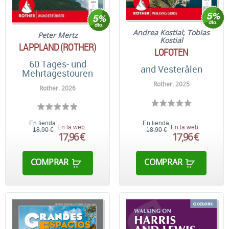
Andrea Kostial
;
Tobias
Peter Mertz
Kostial
LAPPLAND (ROTHER)
LOFOTEN
60 Tages- und
and Vesterålen
Mehrtagestouren
Rother. 2025
Rother. 2026
En tienda:
En tienda:
En la web:
En la web:
18,90 €
18,90 €
17,96 €
17,96 €
COMPRAR
COMPRAR