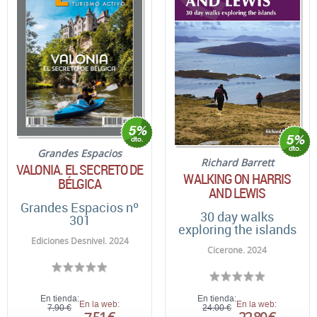
Grandes Espacios
Richard Barrett
VALONIA. EL SECRETO DE
WALKING ON HARRIS
BÉLGICA
AND LEWIS
Grandes Espacios nº
30 day walks
301
exploring the islands
Ediciones Desnivel. 2024
Cicerone. 2024
En tienda:
En tienda:
En la web:
En la web:
7,90 €
24,00 €