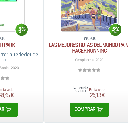
Aa.
Vv. Aa.
R PARK
LAS MEJORES RUTAS DEL MUNDO PAR
HACER RUNNING
rrer alrededor del
do
Geoplaneta. 2020
Books. 2020
En tienda:
n la web:
En la web:
27,50 €
28,45 €
26,13 €
AR
COMPRAR