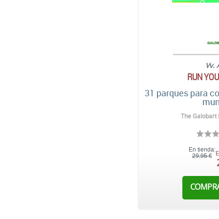
Vv. 
RUN YOU
31 parques para co
mun
The Galobart 
En tienda:
E
29,95 €
COMPR