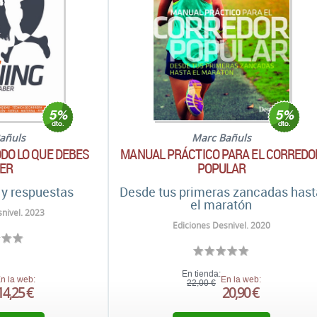
añuls
Marc Bañuls
ODO LO QUE DEBES
MANUAL PRÁCTICO PARA EL CORREDO
ER
POPULAR
 y respuestas
Desde tus primeras zancadas hast
el maratón
nivel. 2023
Ediciones Desnivel. 2020
En tienda:
n la web:
En la web:
22,00 €
14,25 €
20,90 €