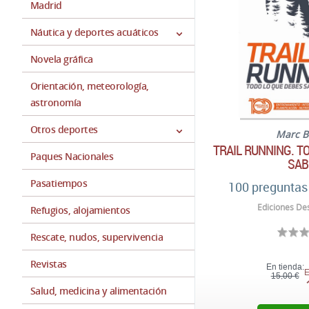
Madrid
Náutica y deportes acuáticos
Novela gráfica
Orientación, meteorología,
astronomía
Otros deportes
Marc B
TRAIL RUNNING. T
Paques Nacionales
SAB
Pasatiempos
100 preguntas
Ediciones Des
Refugios, alojamientos
Rescate, nudos, supervivencia
Revistas
En tienda:
E
15,00 €
Salud, medicina y alimentación