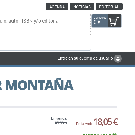
AGENDA
NOTICIAS
EDITORIAL
0 artículos
0 €
scar
Entre en su cuenta de usuario
R MONTAÑA
18,05 €
En tienda:
19,00 €
En la web: