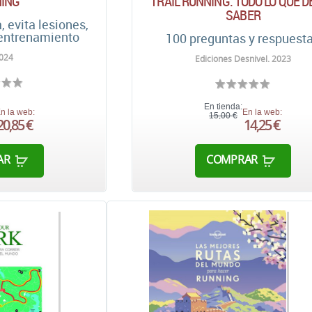
ING
TRAIL RUNNING. TODO LO QUE 
SABER
, evita lesiones,
 entrenamiento
100 preguntas y respuest
024
Ediciones Desnivel. 2023
En tienda:
n la web:
En la web:
15,00 €
20,85 €
14,25 €
AR
COMPRAR