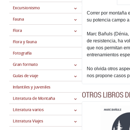
Excursionismo
Correr por montaña e
Fauna
su potencia campo a 
Flora
Marc Bañuls (Dénia, 
de resistencia, ha v
Flora y fauna
que nos permitan emp
Fotografía
entrenamientos espec
Gran formato
No olvida otros aspec
Guías de viaje
nos propone casos pr
Infantiles y juveniles
OTROS LIBROS 
Literatura de Montaña
Literatura varios
Literatura Viajes