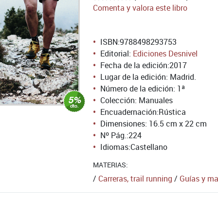
Comenta y valora este libro
ISBN:
9788498293753
Editorial:
Ediciones Desnivel
Fecha de la edición:
2017
Lugar de la edición: Madrid.
Número de la edición:
1ª
Colección: Manuales
Encuadernación:
Rústica
Dimensiones: 16.5 cm x 22 cm
Nº Pág.:
224
Idiomas:
Castellano
MATERIAS:
/
Carreras, trail running
/
Guías y m