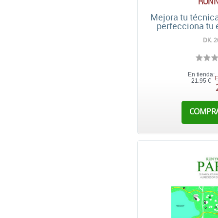
RUNN
Mejora tu técnica
perfecciona tu
DK. 2
En tienda:
E
21,95 €
COMPR