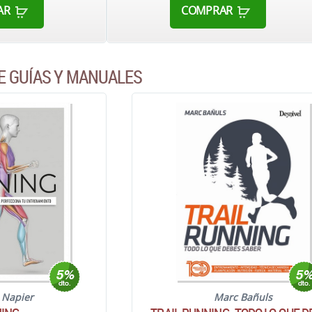
AR
COMPRAR
E GUÍAS Y MANUALES
s Napier
Marc Bañuls