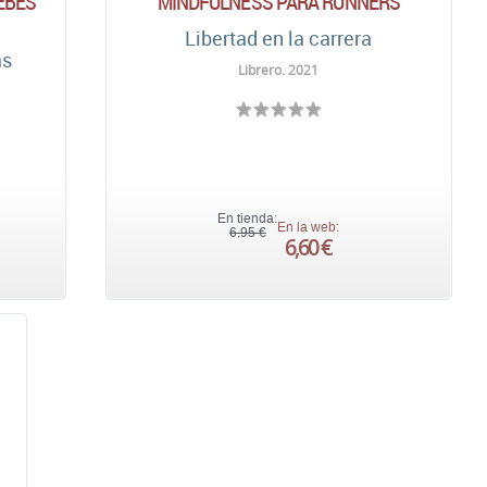
DEBES
MINDFULNESS PARA RUNNERS
Libertad en la carrera
as
Librero. 2021
En tienda:
En la web:
6,95 €
6,60 €