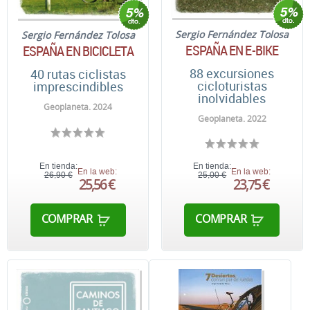
Sergio Fernández Tolosa
Sergio Fernández Tolosa
ESPAÑA EN E-BIKE
ESPAÑA EN BICICLETA
88 excursiones
40 rutas ciclistas
cicloturistas
imprescindibles
inolvidables
Geoplaneta. 2024
Geoplaneta. 2022
En tienda:
En tienda:
En la web:
En la web:
26,90 €
25,00 €
25,56 €
23,75 €
COMPRAR
COMPRAR