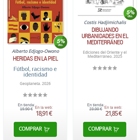
Costis Hadjimichalis
DIBUJANDO
URBANIDADES EN EL
MEDITERRÁNEO
Alberto Edjogo-Owono
Ediciones del Oriente y el
Mediterráneo. 2025
HERIDAS EN LA PIEL
Fútbol, racismo e
identidad
Geoplaneta. 2026
En tienda:
En tienda:
En la web:
En la web:
19,90 €
23,00 €
18,91 €
21,85 €
COMPRAR
COMPRAR