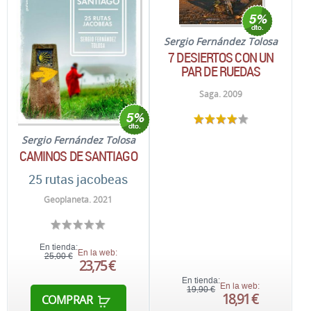
Sergio Fernández Tolosa
7 DESIERTOS CON UN
PAR DE RUEDAS
Saga. 2009
Sergio Fernández Tolosa
CAMINOS DE SANTIAGO
25 rutas jacobeas
Geoplaneta. 2021
En tienda:
En la web:
25,00 €
23,75 €
En tienda:
En la web:
19,90 €
18,91 €
COMPRAR