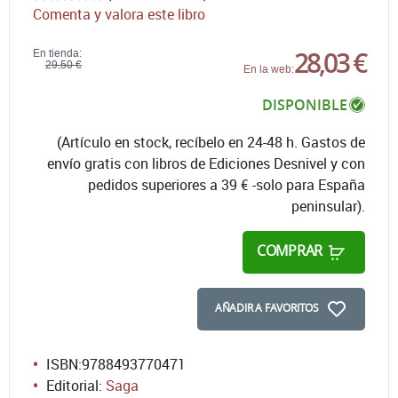
Comenta y valora este libro
28,03 €
En tienda:
29,50 €
En la web:
DISPONIBLE
(Artículo en stock, recíbelo en 24-48 h. Gastos de
envío gratis con libros de Ediciones Desnivel y con
pedidos superiores a 39 € -solo para España
peninsular).
COMPRAR
AÑADIR A FAVORITOS
ISBN:
9788493770471
Editorial:
Saga