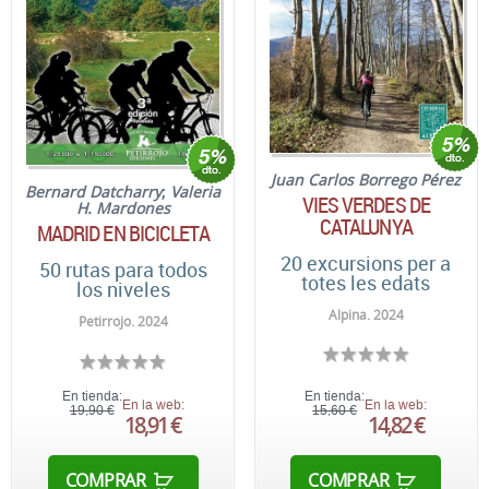
Juan Carlos Borrego Pérez
Bernard Datcharry
;
Valeria
VIES VERDES DE
H. Mardones
CATALUNYA
MADRID EN BICICLETA
20 excursions per a
50 rutas para todos
totes les edats
los niveles
Alpina. 2024
Petirrojo. 2024
En tienda:
En tienda:
En la web:
En la web:
19,90 €
15,60 €
18,91 €
14,82 €
COMPRAR
COMPRAR