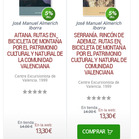
José Manuel Almerich
José Manuel Almerich
Iborra
Iborra
AITANA. RUTAS EN
SERRANÍA. RINCÓN DE
BICICLETA DE MONTAÑA
ADEMUZ. RUTAS EN
POR EL PATRIMONIO
BICICLETA DE MONTAÑA
CULTURAL Y NATURAL DE
POR EL PATRIMONIO
LA COMUNIDAD
CULTURAL Y NATURAL DE
VALENCIANA
COMUNIDAD
VALENCIANA
Centre Excursionista de
Valencia. 1999
Centre Excursionista de
Valencia. 1999
En tienda:
En la web:
14,00 €
13,30 €
En tienda:
En la web:
14,00 €
13,30 €
COMPRAR