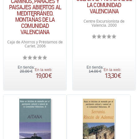
CAMINOS, PARAJES Y
LA COMUNIDAD
PAISAJES ABIERTOS AL
VALENCIANA
MEDITERRÁNEO.
MONTAÑAS DE LA
Centre Excursionista de
COMUNIDAD
Valencia. 2000
VALENCIANA
Caja de Ahorros y Préstamos de
Carlet. 2006
En tienda:
En tienda:
En la web:
En la web:
20,00 €
14,00 €
19,00 €
13,30 €