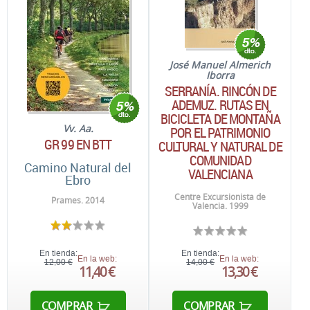
José Manuel Almerich
Iborra
SERRANÍA. RINCÓN DE
ADEMUZ. RUTAS EN
BICICLETA DE MONTAÑA
Vv. Aa.
POR EL PATRIMONIO
GR 99 EN BTT
CULTURAL Y NATURAL DE
COMUNIDAD
Camino Natural del
VALENCIANA
Ebro
Centre Excursionista de
Prames. 2014
Valencia. 1999
En tienda:
En tienda:
En la web:
En la web:
12,00 €
14,00 €
11,40 €
13,30 €
COMPRAR
COMPRAR