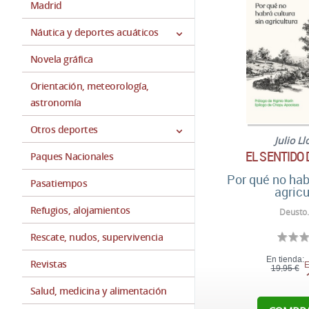
Madrid
Náutica y deportes acuáticos
Novela gráfica
Orientación, meteorología,
astronomía
Otros deportes
Julio Ll
EL SENTIDO
Paques Nacionales
Por qué no hab
Pasatiempos
agricu
Refugios, alojamientos
Deusto.
Rescate, nudos, supervivencia
En tienda:
Revistas
E
19,95 €
Salud, medicina y alimentación