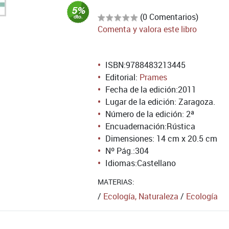
(0 Comentarios)
Comenta y valora este libro
ISBN:
9788483213445
Editorial:
Prames
Fecha de la edición:
2011
Lugar de la edición: Zaragoza.
Número de la edición:
2ª
Encuadernación:
Rústica
Dimensiones: 14 cm x 20.5 cm
Nº Pág.:
304
Idiomas:
Castellano
MATERIAS:
/
Ecología, Naturaleza
/
Ecología