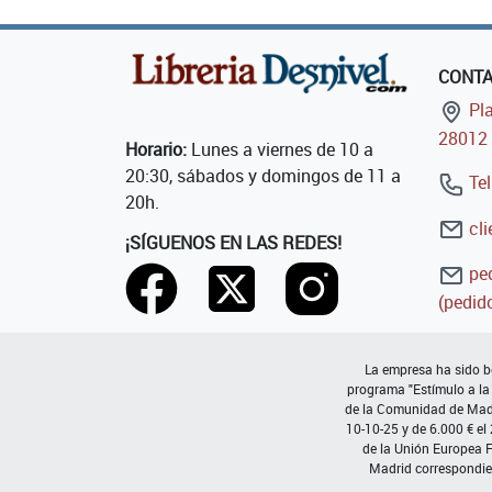
CONT
Pla
28012 
Horario:
Lunes a viernes de 10 a
20:30, sábados y domingos de 11 a
Tel
20h.
cli
¡SÍGUENOS EN LAS REDES!
ped
(pedido
La empresa ha sido be
programa "Estímulo a la
de la Comunidad de Madri
10-10-25 y de 6.000 € el
de la Unión Europea 
Madrid correspondie