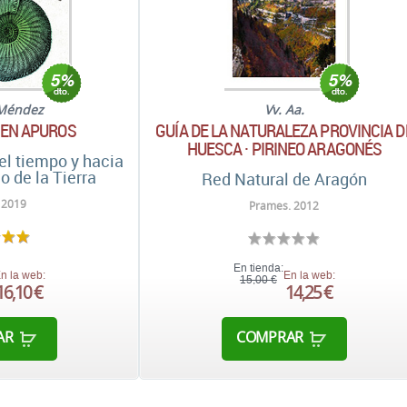
Méndez
Vv. Aa.
 EN APUROS
GUÍA DE LA NATURALEZA PROVINCIA D
HUESCA · PIRINEO ARAGONÉS
del tiempo y hacia
o de la Tierra
Red Natural de Aragón
 2019
Prames. 2012
En tienda:
n la web:
En la web:
15,00 €
16,10 €
14,25 €
AR
COMPRAR