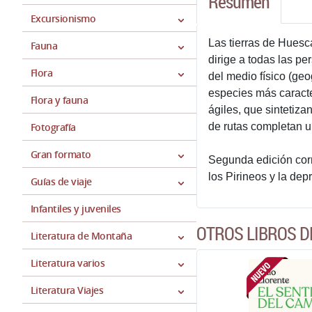
Resumen
Excursionismo
Las tierras de Huesca
Fauna
dirige a todas las pe
Flora
del medio físico (geo
especies más caracter
Flora y fauna
ágiles, que sintetiza
Fotografía
de rutas completan un
Gran formato
Segunda edición corr
los Pirineos y la dep
Guías de viaje
Infantiles y juveniles
OTROS LIBROS D
Literatura de Montaña
Literatura varios
Literatura Viajes