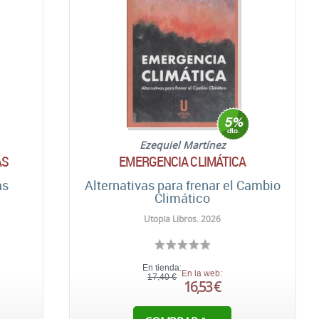
Ezequiel Martínez
AS
EMERGENCIA CLIMÁTICA
as
Alternativas para frenar el Cambio
Climático
Utopía Libros. 2026
En tienda:
En la web:
17,40 €
16,53 €