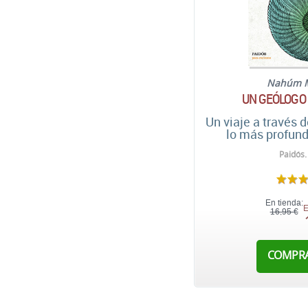
Nahúm 
UN GEÓLOGO
Un viaje a través 
lo más profund
Paidós.
En tienda:
E
16,95 €
COMPR