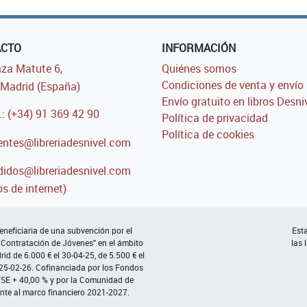
ACTO
INFORMACIÓN
za Matute 6,
Quiénes somos
Condiciones de venta y envío
Madrid (España)
Envío gratuito en libros Desni
.: (+34) 91 369 42 90
Política de privacidad
Política de cookies
entes@libreriadesnivel.com
idos@libreriadesnivel.com
s de internet)
neficiaria de una subvención por el
Esta
 Contratación de Jóvenes" en el ámbito
las 
d de 6.000 € el 30-04-25, de 5.500 € el
 25-02-26. Cofinanciada por los Fondos
FSE + 40,00 % y por la Comunidad de
nte al marco financiero 2021-2027.