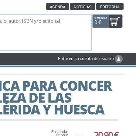
AGENDA
NOTICIAS
EDITORIAL
0 artículos
0 €
scar
Entre en su cuenta de usuario
ICA PARA CONCER
EZA DE LAS
LÉRIDA Y HUESCA
20,90 €
En tienda:
22,00 €