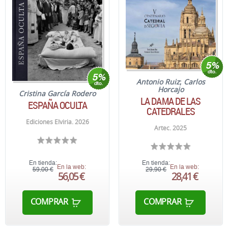
Antonio Ruiz
;
Carlos
Horcajo
Cristina García Rodero
LA DAMA DE LAS
ESPAÑA OCULTA
CATEDRALES
Ediciones Elviria. 2026
Artec. 2025
En tienda:
En tienda:
En la web:
En la web:
59,00 €
29,90 €
56,05 €
28,41 €
COMPRAR
COMPRAR