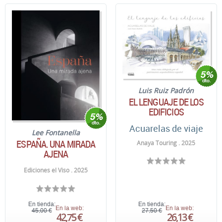
Luis Ruiz Padrón
EL LENGUAJE DE LOS
EDIFICIOS
Acuarelas de viaje
Lee Fontanella
ESPAÑA. UNA MIRADA
Anaya Touring . 2025
AJENA
Ediciones el Viso . 2025
En tienda:
En tienda:
En la web:
En la web:
45,00 €
27,50 €
42,75 €
26,13 €