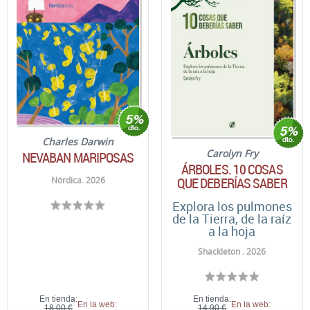
Charles Darwin
Carolyn Fry
NEVABAN MARIPOSAS
ÁRBOLES. 10 COSAS
QUE DEBERÍAS SABER
Nórdica. 2026
Explora los pulmones
de la Tierra, de la raíz
a la hoja
Shackleton . 2026
En tienda:
En tienda:
En la web:
En la web:
18,00 €
14,90 €