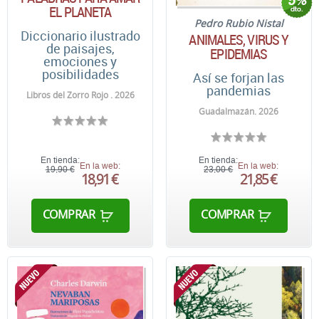
EL PLANETA
Pedro Rubio Nistal
Diccionario ilustrado
ANIMALES, VIRUS Y
de paisajes,
EPIDEMIAS
emociones y
posibilidades
Así se forjan las
pandemias
Libros del Zorro Rojo . 2026
Guadalmazán. 2026
En tienda:
En tienda:
En la web:
En la web:
19,90 €
23,00 €
18,91 €
21,85 €
COMPRAR
COMPRAR