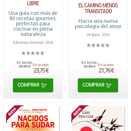
LIBRE
EL CAMINO MENOS
TRANSITADO
Una guía con más de
80 recetas gourmet,
Hacia una nueva
perfectas para
psicología del amor
cocinar en plena
naturaleza
Vergara. 2026
Ediciones Desnivel. 2026
En tienda:
En tienda:
En la web:
En la web:
25,00 €
22,90 €
23,75 €
21,76 €
COMPRAR
COMPRAR