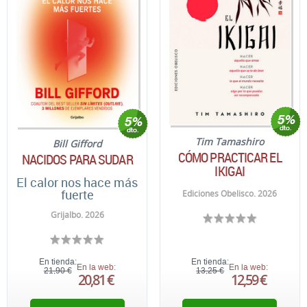
Tim Tamashiro
Bill Gifford
CÓMO PRACTICAR EL
NACIDOS PARA SUDAR
IKIGAI
El calor nos hace más
fuerte
Ediciones Obelisco. 2026
Grijalbo. 2026
En tienda:
En tienda:
En la web:
En la web:
21,90 €
13,25 €
20,81 €
12,59 €