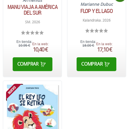
Arrhenius
Marianne Dubuc
MANU VIAJA A AMÉRICA
FLOP Y EL LAGO
DEL SUR
Kalandraka. 2026
SM. 2026
En tienda:
En tienda:
En la web:
En la web:
10,95 €
18,00 €
10,40 €
17,10 €
COMPRAR
COMPRAR