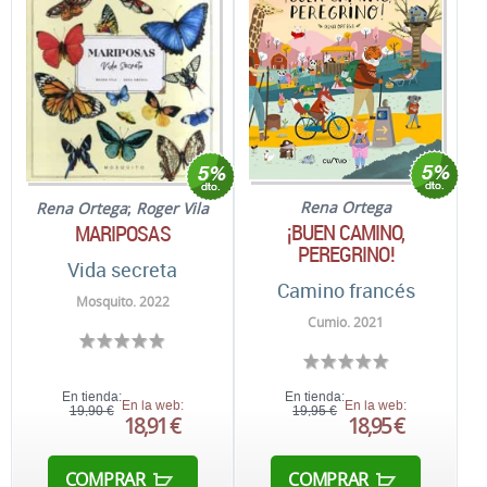
Rena Ortega
Rena Ortega
;
Roger Vila
¡BUEN CAMINO,
MARIPOSAS
PEREGRINO!
Vida secreta
Camino francés
Mosquito. 2022
Cumio. 2021
En tienda:
En tienda:
En la web:
En la web:
19,90 €
19,95 €
18,91 €
18,95 €
COMPRAR
COMPRAR