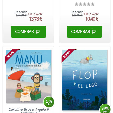
En tienda:
En tienda:
En la web:
En la web:
14,50 €
10,95 €
13,78 €
10,40 €
COMPRAR
COMPRAR
Caroline Bruce
;
Ingela P