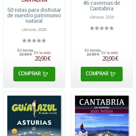
46 cavernas de
Cantabria
50 rutas para disfrutar
de nuestro patrimonio
Librucos. 2020
natural
Librucos. 2020
En tienda:
En tienda:
En la web:
En la web:
22,00 €
22,00 €
20,90 €
20,90 €
COMPRAR
COMPRAR