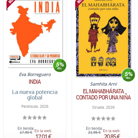
Eva Borreguero
INDIA
Samhita Arni
EL MAHABHÁRATA
La nueva potencia
CONTADO POR UNA NIÑA
global
Península. 2026
Siruela. 2026
En tienda:
En tienda:
En la web:
En la web:
17,90 €
21,95 €
17,01 €
20,85 €