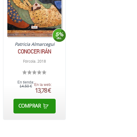
Patricia Almarcegui
CONOCER IRÁN
Fórcola. 2018
En tienda:
En la web:
14,50 €
13,78 €
COMPRAR