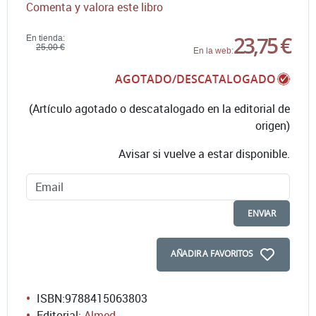
Comenta y valora este libro
23,75 €
En tienda:
25,00 €
En la web:
AGOTADO/DESCATALOGADO
(Artículo agotado o descatalogado en la editorial de
origen)
Avisar si vuelve a estar disponible.
ENVIAR
AÑADIR A FAVORITOS
ISBN:
9788415063803
Editorial:
Almed