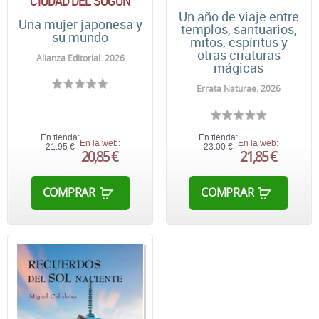
CIUDAD DEL SOGÚN
Un año de viaje entre
Una mujer japonesa y
templos, santuarios,
su mundo
mitos, espíritus y
otras criaturas
Alianza Editorial. 2026
mágicas
Errata Naturae. 2026
En tienda:
En tienda:
En la web:
En la web:
21,95 €
23,00 €
20,85 €
21,85 €
COMPRAR
COMPRAR