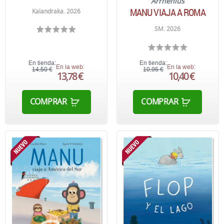
Arrhenius
MANU VIAJA A ROMA
Kalandraka. 2026
SM. 2026
En tienda:
En tienda:
En la web:
En la web:
14,50 €
10,95 €
13,78 €
10,40 €
COMPRAR
COMPRAR