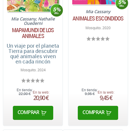
Mia Cassany
ANIMALES ESCONDIDOS
Mia Cassany
;
Nathalie
Ouederni
Mosquito. 2020
MAPAMUNDI DE LOS
ANIMALES
Un viaje por el planeta
Tierra para descubrir
qué animales viven
en cada rincón
Mosquito. 2024
En tienda:
En tienda:
En la web:
En la web:
22,00 €
9,95 €
20,90 €
9,45 €
COMPRAR
COMPRAR