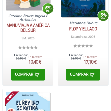
Caroline Bruce
;
Ingela P
Arrhenius
Marianne Dubuc
MANU VIAJA A AMÉRICA
FLOP Y EL LAGO
DEL SUR
Kalandraka. 2026
SM. 2026
En tienda:
En tienda:
En la web:
En la web:
10,95 €
18,00 €
10,40 €
17,10 €
COMPRAR
COMPRAR