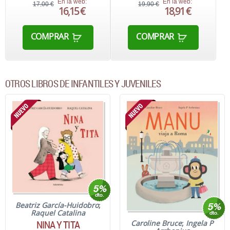
En la web:
En la web:
17,00 €
19,90 €
16,15 €
18,91 €
COMPRAR
COMPRAR
OTROS LIBROS DE INFANTILES Y JUVENILES
Beatriz García-Huidobro
;
Raquel Catalina
NINA Y TITA
Caroline Bruce
;
Ingela P