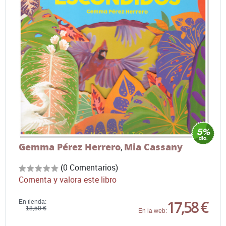
Gemma Pérez Herrero
Mia Cassany
,
(0 Comentarios)
Comenta y valora este libro
17,58 €
En tienda:
18,50 €
En la web: