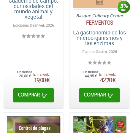
Cuaderno de Campo:
curiosidades del
mundo animal y
Basque Culinary Center
vegetal
FERMENTOS
Ediciones Desnivel. 2026
La gastronomía de los
microorganismos y
las enzimas
Planeta Gastro. 2026
En tienda:
En tienda:
En la web:
En la web:
20,00 €
44,95 €
19,00 €
42,70 €
COMPRAR
COMPRAR