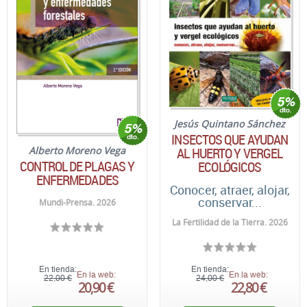
Jesús Quintano Sánchez
INSECTOS QUE AYUDAN
AL HUERTO Y VERGEL
Alberto Moreno Vega
CONTROL DE PLAGAS Y
ECOLÓGICOS
ENFERMEDADES
Conocer, atraer, alojar,
conservar...
Mundi-Prensa. 2026
La Fertilidad de la Tierra. 2026
En tienda:
En tienda:
En la web:
En la web:
22,00 €
24,00 €
20,90 €
22,80 €