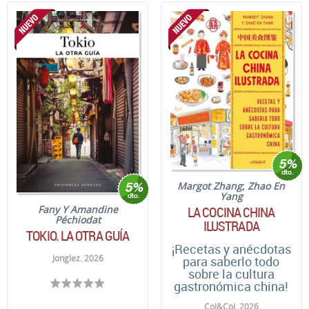
Margot Zhang
;
Zhao En
Yang
LA COCINA CHINA
Fany Y Amandine
Péchiodat
ILUSTRADA
TOKIO. LA OTRA GUÍA
¡Recetas y anécdotas
Jonglez. 2026
para saberlo todo
sobre la cultura
gastronómica china!
Col&Col. 2026