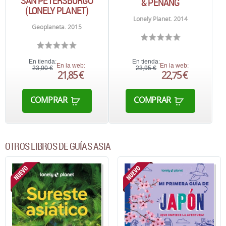
SAN PETERSBURGO
& PENANG
(LONELY PLANET)
Lonely Planet. 2014
Geoplaneta. 2015
En tienda:
En tienda:
En la web:
En la web:
23,00 €
23,95 €
21,85 €
22,75 €
COMPRAR
COMPRAR
OTROS LIBROS DE GUÍAS ASIA