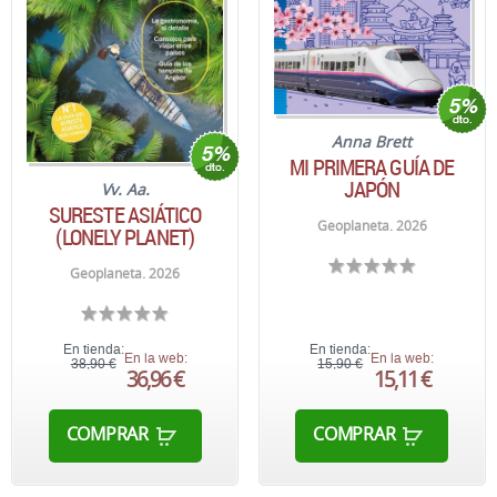
Anna Brett
MI PRIMERA GUÍA DE
JAPÓN
Vv. Aa.
SURESTE ASIÁTICO
Geoplaneta. 2026
(LONELY PLANET)
Geoplaneta. 2026
En tienda:
En tienda:
En la web:
En la web:
38,90 €
15,90 €
36,96 €
15,11 €
COMPRAR
COMPRAR