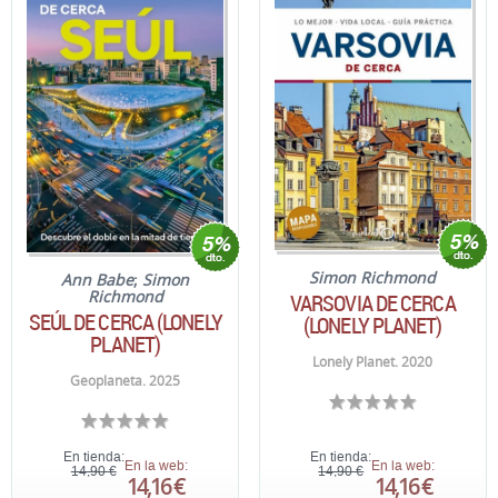
Simon Richmond
Ann Babe
;
Simon
Richmond
VARSOVIA DE CERCA
SEÚL DE CERCA (LONELY
(LONELY PLANET)
PLANET)
Lonely Planet. 2020
Geoplaneta. 2025
En tienda:
En tienda:
En la web:
En la web:
14,90 €
14,90 €
14,16 €
14,16 €