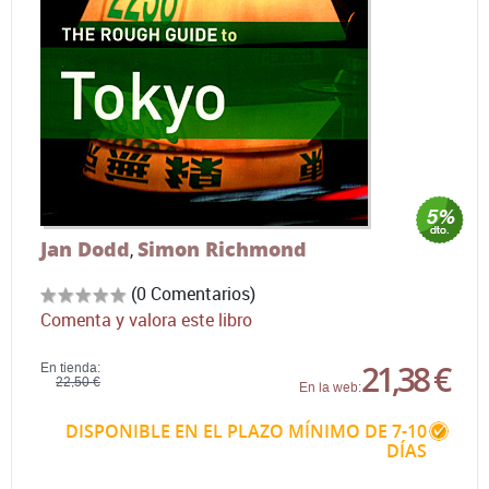
Jan Dodd
Simon Richmond
,
(0 Comentarios)
Comenta y valora este libro
21,38 €
En tienda:
22,50 €
En la web:
DISPONIBLE EN EL PLAZO MÍNIMO DE 7-10
DÍAS